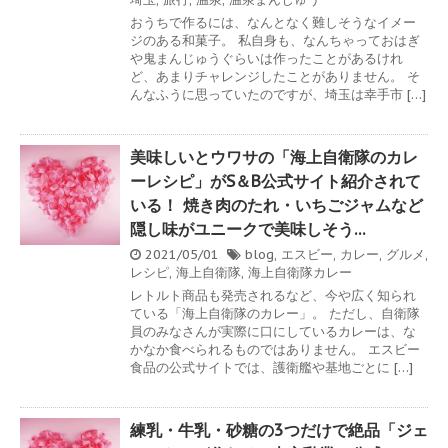
おうちで作るには、なんとなく難しそうなイメー
ジのある和菓子。 私自身も、なんちゃっておはぎ
や鬼まんじゅうぐらいは作ったことがあるけれ
ど、あまりチャレンジしたことがありません。 そ
んなふうに思っていたのですが、埼玉は幸手市 […]
美味しいとウワサの「海上自衛隊のカレ
ーレシピ」がS＆B公式サイト紹介されて
いる！ 焼き肉のたれ・いちごジャムなど
隠し味がユニークで美味しそう…
2021/05/01
blog
,
エスビー
,
カレー
,
グルメ
,
レシピ
,
海上自衛隊
,
海上自衛隊カレー
レトルト商品も発売されるなど、今や広く知られ
ている「海上自衛隊のカレー」。 ただし、自衛隊
員のみなさんが実際に口にしているカレーは、な
かなか食べられるものではありません。 エスビー
食品の公式サイトでは、護衛艦や基地ごとに […]
練乳・牛乳・砂糖の3つだけで絶品「ジェ