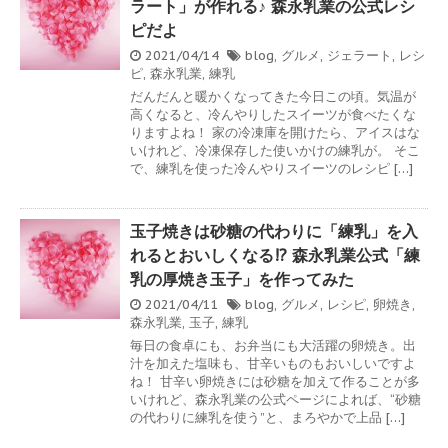
ラート」が作れる♪ 森永乳業の公式レシ
ピだよ
2021/04/14
blog
,
グルメ
,
ジェラート
,
レシ
ピ
,
森永乳業
,
練乳
だんだんと暖かくなってきた今日この頃。気温が
高くなると、冷んやりしたスイーツが食べたくな
りますよね！ 家の冷凍庫を開けたら、アイスはな
いけれど、冷凍保存した使いかけの練乳が。 そこ
で、練乳を使った冷んやりスイーツのレシピ […]
玉子焼きは砂糖の代わりに「練乳」を入
れるとおいしくなる!? 森永乳業公式「練
乳の厚焼き玉子」を作ってみた
2021/04/11
blog
,
グルメ
,
レシピ
,
卵焼き
,
森永乳業
,
玉子
,
練乳
毎日の食卓にも、お弁当にも大活躍の卵焼き。出
汁を加えた塩味も、甘辛いものもおいしいですよ
ね！ 甘辛い卵焼きには砂糖を加えて作ることが多
いけれど、森永乳業の公式ページによれば、“砂糖
の代わりに練乳を使う”と、まろやかで上品 […]