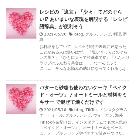
レシピの「適宜」「少々」てどのぐら
い!? あいまいな表現を解説する「レシピ
語辞典」が便利そう
2021/05/20
blog
,
グルメ
,
レシピ
,
料理
,
辞
典
お料理をしていて、レシピ独特の表現に戸惑った
ことがある人は多いはず。 「塩少々ってどのぐら
いの量？」「ひと口大って誰基準で!?」「ふんわり
ラップのふんわり具合は……」なーんてふう
に……。 そんなお悩みの助けになってくれる […]
バターも砂糖も使わないケーキ「ベイク
ド・オーツ」 / オートミールと材料をミ
キサー で混ぜて焼くだけです
2021/05/18
blog
,
TikTok
,
インスタグラム
,
オートミール
,
グルメ
,
レシピ
,
ヴィーガン
,
海外
TikTokを皮切りに、インスタグラムでも大人気の
「ベイクド・オーツ」。オートミールをベース
に、メープルシロップやバナナで甘みをつけた、