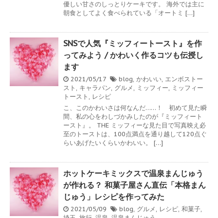
優しい甘さのしっとりケーキです。 海外では主に
朝食としてよく食べられている「オートミ […]
SNSで人気『ミッフィートースト』を作
ってみよう / かわいく作るコツも伝授し
ます
2021/05/17
blog
,
かわいい
,
エンボストー
スト
,
キャラパン
,
グルメ
,
ミッフィー
,
ミッフィー
トースト
,
レシピ
こ、このかわいさは何なんだ……！ 初めて見た瞬
間、私の心をわしづかみしたのが『ミッフィート
ースト』。 THE ミッフィーな見た目で写真映え必
至のトーストは、100点満点を通り越して120点ぐ
らいあげたいくらいかわいい。 […]
ホットケーキミックスで温泉まんじゅう
が作れる？ 和菓子屋さん直伝「本格まん
じゅう」レシピを作ってみた
2021/05/09
blog
,
グルメ
,
レシピ
,
和菓子
,
埼玉
,
旅行
,
温泉
,
温泉まんじゅう