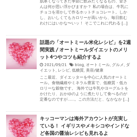
肌寒くなってきた季節に飲みたくなるもの、皆さ
んは何が思い浮かびますか？ 私の場合は、牛乳に
チョコを溶かして作るホットチョコレート。しか
し、おいしくてもカロリーが高いから、毎日飲む
わけにはいかな〜いッ！ そこでこれに代わる […]
話題の「オートミール米化レシピ」を2週
間実践 / オートミールダイエットのメリ
ット4つやコツも紹介するよ
2021/09/21
blog
,
オートミール
,
グルメ
,
ダ
イエット
,
レシピ
,
低糖質
,
美容/健康
ここ最近、ダイエッターを中心に人気のオートミ
ール。食物繊維やミネラル豊富で、低糖質・低カ
ロリーな穀物です。 海外では牛乳やヨーグルトを
かけたり、おかゆのように煮たりして食べるのが
定番なのですが……。この方法だと、なかなか […]
キッコーマンは海外アカウントが充実し
ている！ イギリスやメキシコやインドな
ど各国の醤油レシピも見れるよ