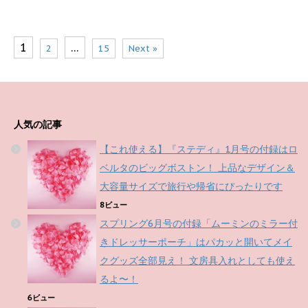
1
…
2
15
Next »
人気の記事
【これ使える】『ステディ』1月号の付録はロ
ベルタのビッグボストン！ 上品なデザイン＆
大容量サイズで旅行や帰省にぴったりです
8ビュー
スプリング6月号の付録「ムーミンのミラー付
きドレッサーポーチ」はパカッと開いてメイ
クグッズ全部見え！ 文房具入れとしても使え
るよ〜！
6ビュー