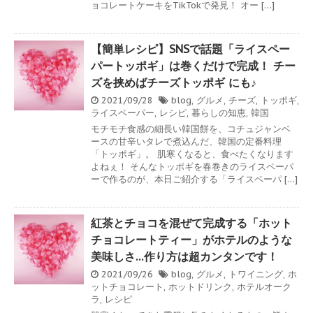
ョコレートケーキをTikTokで発見！ オー […]
【簡単レシピ】SNSで話題「ライスペー
パートッポギ」は巻くだけで完成！ チー
ズを挟めばチーズトッポギ にも♪
2021/09/28
blog
,
グルメ
,
チーズ
,
トッポギ
,
ライスペーパー
,
レシピ
,
暮らしの知恵
,
韓国
モチモチ食感の細長い韓国餅を、コチュジャンベ
ースの甘辛いタレで煮込んだ、韓国の定番料理
「トッポギ」。 肌寒くなると、食べたくなります
よねぇ！ そんなトッポギを春巻きのライスペーパ
ーで作るのが、本日ご紹介する「ライスペーパ […]
紅茶とチョコを混ぜて完成する「ホット
チョコレートティー」がホテルのような
美味しさ…作り方は超カンタンです！
2021/09/26
blog
,
グルメ
,
トワイニング
,
ホ
ットチョコレート
,
ホットドリンク
,
ホテルオーク
ラ
,
レシピ