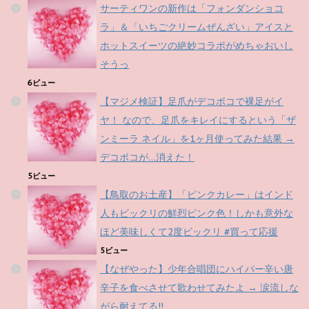
サーティワンの新作は「フォンダンショコ
ラ」＆「いちごクリームぜんざい」アイスと
ホットスイーツの絶妙コラボがめちゃおいし
そうっ
6ビュー
【マジメ検証】足爪がデコボコで裸足がイ
ヤ！ なので、足爪をキレイにするという「ザ
ンミーラ ネイル」を1ヶ月使ってみた結果 →
デコボコが…消えた！
5ビュー
【鳥取のお土産】「ピンクカレー」はインド
人もビックリの鮮烈ピンク色！しかも意外な
ほど美味しくて2度ビックリ #買って応援
5ビュー
【なぜやった】少年合唱団にハイパー辛い唐
辛子を食べさせて歌わせてみたよ → 涙流しな
がら耐えてる!!