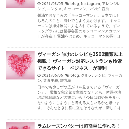
2021/08/05
blog
,
Instagram
,
アレンジレ
シピ
,
エンタメ
,
キッコーマン
,
レシピ
,
醤油
醤油でおなじみの『キッコーマン』。日本ではも
ちろんのこと、海外でもよく見かけます。 キッコ
ーマンは海外展開に力を入れているようで、イン
スタグラムには世界各国のキッコーマンアカウン
トが存在！ 醤油をはじめ、キッコーマンの調 […]
ヴィーガン向けのレシピを2500種類以上
掲載！ ヴィーガン対応レストランも検索
できるサイト「ベジネス」が便利
2021/06/06
blog
,
グルメ
,
レシピ
,
ヴィーガ
ン
,
菜食主義
,
離乳食
日本でも少しずつ広がりを見せている「ヴィーガ
ン」。 厳格な完全菜食主義でなくとも、体調や地
球環境保護などの観点から「今日は肉や魚を食べ
ないようにしよう」と考える人もいるかと思いま
す。 そんなときに役に立ちそうなのが、新し […]
ラムレーズンバターは超簡単に作れる！