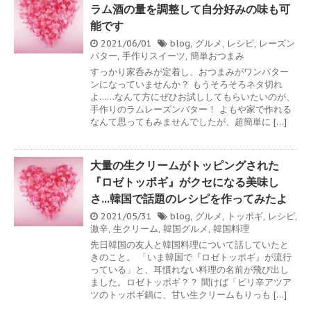
ラム酒の量を調整して自分好みの味も可
能です
2021/06/01
blog
,
グルメ
,
レシピ
,
レーズン
バター
,
手作りスイーツ
,
簡単おつまみ
すっかり家呑みが定着し、おつまみがワンパター
ンになっていませんか？ もうそろそろネタ切れ
よ……なんて方にぜひお試ししてもらいたいのが、
手作りのラムレーズンバター！ よもや家で作れる
なんて思ってもみませんでしたが、超簡単に […]
大量の生クリームがトッピングされた
『ロゼトッポギ』がクセになる美味し
さ…韓国で話題のレシピを作ってみたよ
2021/05/31
blog
,
グルメ
,
トッポギ
,
レシピ
,
激辛
,
生クリーム
,
韓国グルメ
,
韓国料理
先日韓国の友人と韓国料理について話していたと
きのこと。 「いま韓国で『ロゼトッポギ』が流行
っている」と、耳慣れない料理の名前が飛び出し
ました。ロゼトッポギ？？ 聞けば「ピリ辛アツア
ツのトッポギ鍋に、甘い生クリームもりっも […]