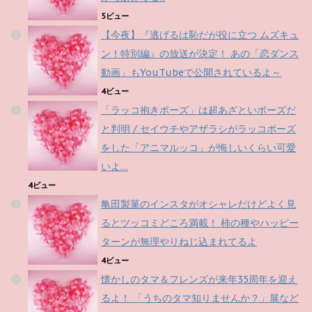
5ビュー
【今夜】『逃げるは恥だが役に立つ ムズキュ
ン！特別編』の放送が決定！ あの「恋ダンス
動画」もYouTubeで公開されているよ～
4ビュー
「ラッコ抱きポーズ」は超あざといポーズだ
と判明 / セイウチやアザラシがラッコポーズ
をした「アニマルッコ」が悔しいくらい可愛
いよ…
4ビュー
亀田製菓のインスタがオシャレだけどよく見
るとツッコミどころ満載！ 柿の種やハッピー
ターンが無理やりねじ込まれてるよ
4ビュー
懐かしのタマ＆フレンズが来年35周年を迎え
るよ！ 「うちのタマ知りませんか？」展など