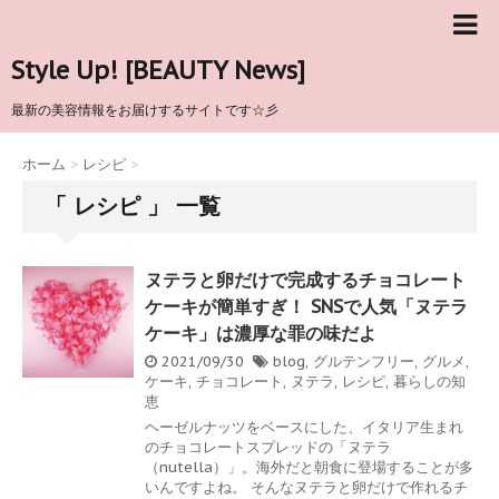
Style Up! [BEAUTY News]
最新の美容情報をお届けするサイトです☆彡
ホーム
>
レシピ
>
「 レシピ 」 一覧
ヌテラと卵だけで完成するチョコレート
ケーキが簡単すぎ！ SNSで人気「ヌテラ
ケーキ」は濃厚な罪の味だよ
2021/09/30
blog
,
グルテンフリー
,
グルメ
,
ケーキ
,
チョコレート
,
ヌテラ
,
レシピ
,
暮らしの知
恵
ヘーゼルナッツをベースにした、イタリア生まれ
のチョコレートスプレッドの「ヌテラ
（nutella）」。海外だと朝食に登場することが多
いんですよね。 そんなヌテラと卵だけで作れるチ