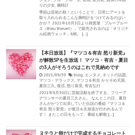
りの少女
,
腕時計
季節は芸術の秋！ということで、日常にアートを
取り入れられるこんな腕時計をつけてみるのはい
かが？ 2021年10月3日より雑貨屋「ブルーブルー
エ（Bleu Bleuet）」で販売されるのは「オリジナ
ル絵画ウォッチ」6柄。 […]
【本日放送】『マツコ＆有吉 怒り新党』
が解散SPを生放送！ マツコ・有吉・夏目
の3人がそろうのはこれで見納めです
2021/09/30
blog
,
エンタメ
,
ネットの話題
,
マツコ・デラックス
,
マツコ＆有吉 かりそめ天国
,
夏目三久
,
復活
,
怒り新党
,
有吉弘行
2021年9月30日に芸能活動を終了する、フリーア
ナウンサーの夏目三久さん。 なんとこの日、夏目
さんがかつて出演していた伝説の番組『マツコ＆
有吉 怒り新党』が復活＆生放送が行われるんで
す！ またこの日をもって、番組も解散 […]
ヌテラと卵だけで完成するチョコレート