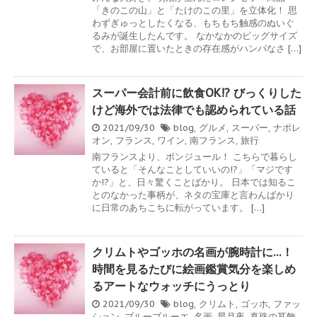
「きのこの山」と「たけのこの里」を立体化！ 思
わずぎゅっとしたくなる、もちもち触感のぬいぐ
るみが誕生したんです。 なかなかのビッグサイズ
で、お部屋に置いたときの存在感がハンパなさ […]
スーパー会計前に飲食OK!? びっくりした
けど海外では法律でも認められている話
2021/09/30
blog
,
グルメ
,
スーパー
,
ナポレ
オン
,
フランス
,
ワイン
,
南フランス
,
旅行
南フランスより、ボンジュール！ こちらで暮らし
ていると「そんなことしていいの!?」「マジです
か!?」と、日々驚くことばかり。 日本では知るこ
とのなかった事柄が、ネタの宝庫と言わんばかり
に日常のあちこちに転がっています。 […]
クリムトやゴッホの名画が腕時計に…！
時間を見るたびに絵画鑑賞気分を楽しめ
るアートなウォッチにうっとり
2021/09/30
blog
,
クリムト
,
ゴッホ
,
ファッ
ション
,
ブルーブルーエ
,
名画
,
星月夜
,
真珠の耳飾