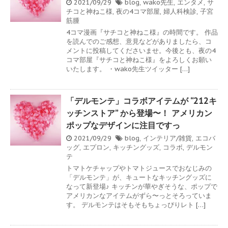
2021/09/29
blog
,
wako先生
,
エンタメ
,
サ
チコと神ねこ様
,
夜の4コマ部屋
,
婦人科検診
,
子宮
筋腫
4コマ漫画『サチコと神ねこ様』の時間です。 作品
を読んでのご感想、意見などがありましたら、コ
メントに投稿してくださいませ。今後とも、夜の4
コマ部屋『サチコと神ねこ様』をよろしくお願い
いたします。 ・wako先生ツイッター […]
「デルモンテ」コラボアイテムが “212キ
ッチンストア” から登場〜！ アメリカン
ポップなデザインに注目ですっ
2021/09/29
blog
,
インテリア/雑貨
,
エコバ
ッグ
,
エプロン
,
キッチングッズ
,
コラボ
,
デルモン
テ
トマトケチャップやトマトジュースでおなじみの
「デルモンテ」が、キュートなキッチングッズに
なって新登場♪ キッチンが華やぎそうな、ポップで
アメリカンなアイテムがずら〜っとそろっていま
す。 デルモンテはそもそもちょっぴりレト […]