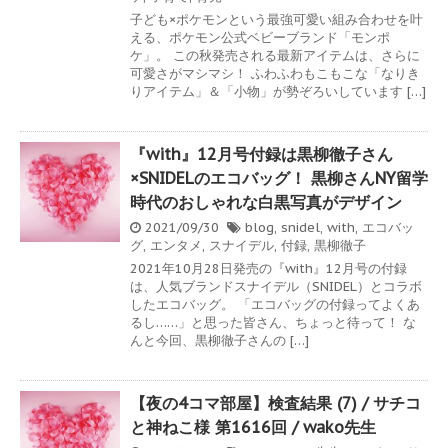
子ども×ポケモンという最強可愛い組み合わせを叶
える、ポケモン公式ベビーブランド「モンポ
ケ」。 この秋発売される最新アイテムは、さらに
可愛さがマシマシ！ ふわふわもこもこな「なりき
りアイテム」＆「小物」が勢ぞろいしています […]
『with』12月号付録は黒柳徹子さん
×SNIDELのエコバッグ！ 黒柳さんNY留学
時代のおしゃれな白黒写真がデザイン
2021/09/30
blog
,
snidel
,
with
,
エコバッ
グ
,
エンタメ
,
スナイデル
,
付録
,
黒柳徹子
2021年10月28日発売の『with』12月号の付録
は、人気ブランドスナイデル（SNIDEL）とコラボ
したエコバッグ。 「エコバッグの付録ってよくあ
るし……」と思った皆さん、ちょっと待って！ な
んと今回、黒柳徹子さんの […]
【夜の4コマ部屋】検査結果 (7) / サチコ
と神ねこ様 第1616回 / wako先生