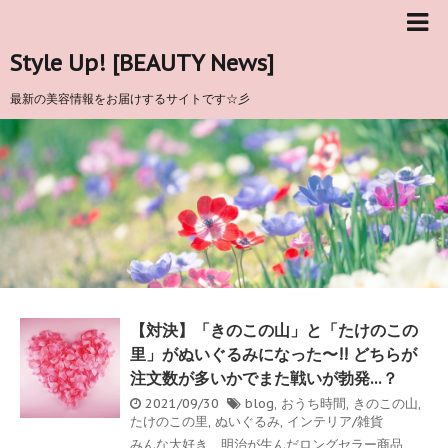
Style Up! [BEAUTY News]
最新の美容情報をお届けするサイトです☆彡
【対決】「きのこの山」と「たけのこの
里」がぬいぐるみになった〜!! どちらが
注文数が多いかでまた戦いが勃発…？
2021/09/30
blog
,
おうち時間
,
きのこの山
,
たけのこの里
,
ぬいぐるみ
,
インテリア/雑貨
みんな大好き、明治が生んだロングセラー商品