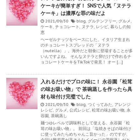
ケーキが簡単すぎ！ SNSで人気「ヌテラ
ケーキ」は濃厚な罪の味だよ
2021/09/30
blog
,
グルテンフリー
,
グルメ
,
ケーキ
,
チョコレート
,
ヌテラ
,
レシピ
,
暮らしの知
恵
ヘーゼルナッツをベースにした、イタリア生まれ
のチョコレートスプレッドの「ヌテラ
（nutella）」。海外だと朝食に登場することが多
いんですよね。 そんなヌテラと卵だけで作れるチ
ョコレートケーキをTikTokで発見！ オー […]
入れるだけでプロの味に！ 永谷園「松茸
の味お吸い物」で 茶碗蒸しを作ったら具
材も味付け完璧でした
2021/09/30
blog
,
つくってみた
,
アレンジ
レシピ
,
グルメ
,
公式レシピ
,
松茸の味お吸い物
,
永
谷園
,
茶碗蒸し
麺つゆレベルで調味料として使える、永谷園「松
茸の味お吸い物」。 前回は「塩焼きそばの味付け
に使ってみたらめちゃんこ旨かった」のですが、
今回は難易度が高そうなイメージの茶碗蒸しがと