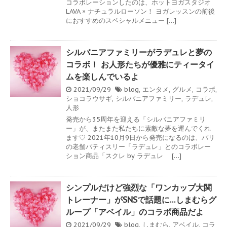
コラボレーションしたのは、ホットヨガスタジオ
LAVA × ナチュラルローソン！ ヨガレッスンの前後
におすすめのスペシャルメニュー […]
シルバニアファミリーがラデュレと夢の
コラボ！ お人形たちが優雅にティータイ
ムを楽しんでいるよ
2021/09/29
blog
,
エンタメ
,
グルメ
,
コラボ
,
ショコラウサギ
,
シルバニアファミリー
,
ラデュレ
,
人形
発売から35周年を迎える「シルバニアファミリ
ー」が、またまた私たちに素敵な夢を運んでくれ
ます♡ 2021年10月9日から発売になるのは、パリ
の老舗パティスリー「ラデュレ」とのコラボレー
ション商品「スクレ by ラデュレ […]
シンプルだけど強烈な「ワンカップ大関
トレーナー」がSNSで話題に…しまむらグ
ループ「アベイル」のコラボ商品だよ
2021/09/29
blog
,
しまむら
,
アベイル
,
コラ