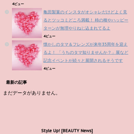
4ビュー
亀田製菓のインスタがオシャレだけどよく見
るとツッコミどころ満載！ 柿の種やハッピー
ターンが無理やりねじ込まれてるよ
4ビュー
懐かしのタマ＆フレンズが来年35周年を迎え
るよ！ 「うちのタマ知りませんか？」展など
記念イベントが続々と展開されるそうです
4ビュー
最新の記事
まだデータがありません。
Style Up! [BEAUTY News]