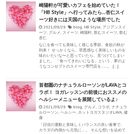
崎陽軒が可愛いカフェを始めていた！
「HB Style」へ行ってみたら…杏仁スイ
ーツ好きには天国のような場所でした
2021/09/29
blog
,
HB Style
,
アジアンスイ
ーツ
,
グルメ
,
スイーツ
,
崎陽軒
,
飲むスイーツ
,
飲む
杏仁
なにを食べても美味しく感じる季節、食欲の秋が
到来！ せっかくなら、罪悪感なく美味しいものを
味わいたいな〜と思っていたら、見つけてしまい
ました。 「食べてきれいになる」という、夢のよ
うなコンセプトのスイーツ専門店を……。 […]
首都圏のナチュラルローソンがLAVAとコ
ラボ！ ヨガレッスンの前後におススメの
ヘルシーメニューを展開しているよ♪
2021/09/29
blog
,
グルメ
,
コラボ
,
ナチュラ
ルローソン
,
ヘルシー
,
ホットヨガスタジオLAVA
,
健
康
「日頃の運動と美味しくバランスの良い食事で、
カラダの内側から元気に」。 そんな想いを込めて