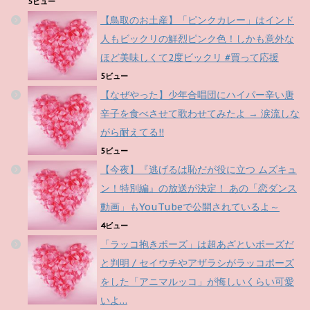
5ビュー
【鳥取のお土産】「ピンクカレー」はインド
人もビックリの鮮烈ピンク色！しかも意外な
ほど美味しくて2度ビックリ #買って応援
5ビュー
【なぜやった】少年合唱団にハイパー辛い唐
辛子を食べさせて歌わせてみたよ → 涙流しな
がら耐えてる!!
5ビュー
【今夜】『逃げるは恥だが役に立つ ムズキュ
ン！特別編』の放送が決定！ あの「恋ダンス
動画」もYouTubeで公開されているよ～
4ビュー
「ラッコ抱きポーズ」は超あざといポーズだ
と判明 / セイウチやアザラシがラッコポーズ
をした「アニマルッコ」が悔しいくらい可愛
いよ…