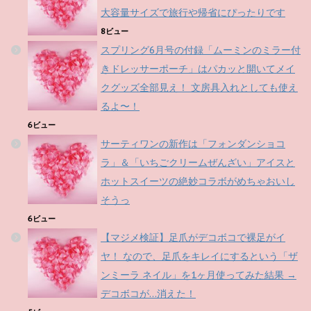
大容量サイズで旅行や帰省にぴったりです
8ビュー
スプリング6月号の付録「ムーミンのミラー付
きドレッサーポーチ」はパカッと開いてメイ
クグッズ全部見え！ 文房具入れとしても使え
るよ〜！
6ビュー
サーティワンの新作は「フォンダンショコ
ラ」＆「いちごクリームぜんざい」アイスと
ホットスイーツの絶妙コラボがめちゃおいし
そうっ
6ビュー
【マジメ検証】足爪がデコボコで裸足がイ
ヤ！ なので、足爪をキレイにするという「ザ
ンミーラ ネイル」を1ヶ月使ってみた結果 →
デコボコが…消えた！