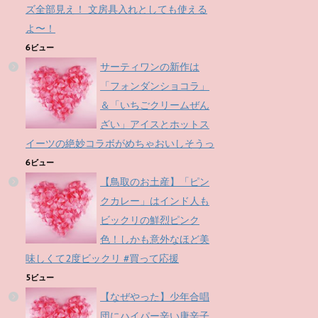
ズ全部見え！ 文房具入れとしても使える
よ〜！
6ビュー
サーティワンの新作は
「フォンダンショコラ」
＆「いちごクリームぜん
ざい」アイスとホットス
イーツの絶妙コラボがめちゃおいしそうっ
6ビュー
【鳥取のお土産】「ピン
クカレー」はインド人も
ビックリの鮮烈ピンク
色！しかも意外なほど美
味しくて2度ビックリ #買って応援
5ビュー
【なぜやった】少年合唱
団にハイパー辛い唐辛子