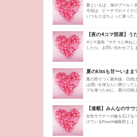
夏といえば、海やプール！
今回は、ビーチでのメイクに
いつもとはちょっと違った
【夜の4コマ部屋】うたが
4コマ漫画『サチコと神ねこ
したら、お問い合わせフ […]
夏のkissも甘〜いま
夏の照りつく紫外線。日焼
は潤いを保ちたい唇だって
プを保つために、唇の日焼
【連載】みんなのサウ
女性サウナーの輪を広げる
けているPouch編集部 […]