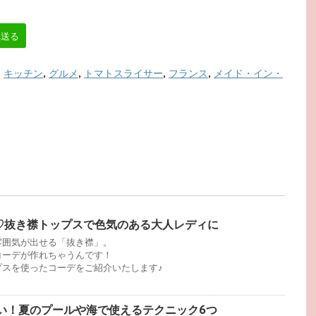
へ送る
,
キッチン
,
グルメ
,
トマトスライサー
,
フランス
,
メイド・イン・
で♡抜き襟トップスで色気のある大人レディに
雰囲気が出せる「抜き襟」。
コーデが作れちゃうんです！
プスを使ったコーデをご紹介いたします♪
い！夏のプールや海で使えるテクニック6つ