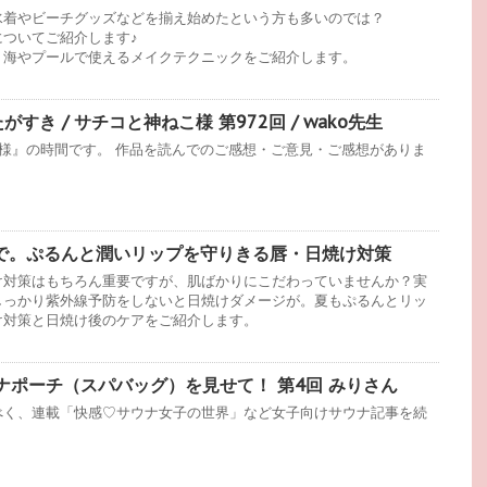
水着やビーチグッズなどを揃え始めたという方も多いのでは？
ついてご紹介します♪
、海やプールで使えるメイクテクニックをご紹介します。
すき / サチコと神ねこ様 第972回 / wako先生
様』の時間です。 作品を読んでのご感想・ご意見・ご感想がありま
まで。ぷるんと潤いリップを守りきる唇・日焼け対策
け対策はもちろん重要ですが、肌ばかりにこだわっていませんか？実
しっかり紫外線予防をしないと日焼けダメージが。夏もぷるんとリッ
け対策と日焼け後のケアをご紹介します。
ナポーチ（スパバッグ）を見せて！ 第4回 みりさん
べく、連載「快感♡サウナ女子の世界」など女子向けサウナ記事を続