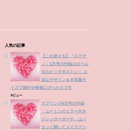
人気の記事
【これ使える】『ステデ
ィ』1月号の付録はロベル
タのビッグボストン！ 上
品なデザイン＆大容量サ
イズで旅行や帰省にぴったりです
9ビュー
スプリング6月号の付録
「ムーミンのミラー付き
ドレッサーポーチ」はパ
カッと開いてメイクグッ