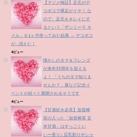
【マジメ検証】足爪がデ
コボコで裸足がイヤ！ な
ので、足爪をキレイにす
るという「ザンミーラ ネ
イル」を1ヶ月使ってみた結果 → デコボコ
が…消えた！
4ビュー
懐かしのタマ＆フレンズ
が来年35周年を迎える
よ！ 「うちのタマ知りま
せんか？」展など記念イ
ベントが続々と展開されるそうです
4ビュー
【甘酒好き必見】加賀棒
茶の入った「加賀棒茶 玄
米甘酒」はすっごくい
い〜香り♪ 豆乳割りやシャ