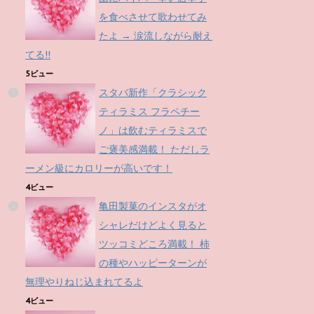
を食べさせて歌わせてみ
たよ → 涙流しながら耐え
てる!!
5ビュー
スタバ新作「クラシック
ティラミス フラペチー
ノ」は飲むティラミスで
ご褒美感満載！ ただしラ
ーメン級にカロリーが高いです！
4ビュー
亀田製菓のインスタがオ
シャレだけどよく見ると
ツッコミどころ満載！ 柿
の種やハッピーターンが
無理やりねじ込まれてるよ
4ビュー