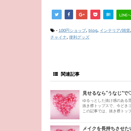
B!
LINE
-
100円ショップ
,
blog
,
インテリア/雑貨
チャイナ
,
便利グッズ
関連記事
見せるなら“うなじ”
ゆるっとした抜け感のある
抜き襟トップスで、今どき
この記事では、抜き襟トッ
メイクを長持ちさせた