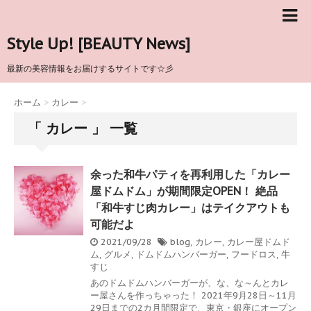
Style Up! [BEAUTY News]
最新の美容情報をお届けするサイトです☆彡
ホーム
>
カレー
>
「 カレー 」 一覧
余った和牛パティを再利用した「カレー
屋ドムドム」が期間限定OPEN！ 絶品
「和牛すじ肉カレー」はテイクアウトも
可能だよ
2021/09/28
blog
,
カレー
,
カレー屋ドムド
ム
,
グルメ
,
ドムドムハンバーガー
,
フードロス
,
牛
すじ
あのドムドムハンバーガーが、な、な～んとカレ
ー屋さんを作っちゃった！ 2021年9月28日～11月
29日までの2カ月間限定で、東京・銀座にオープン