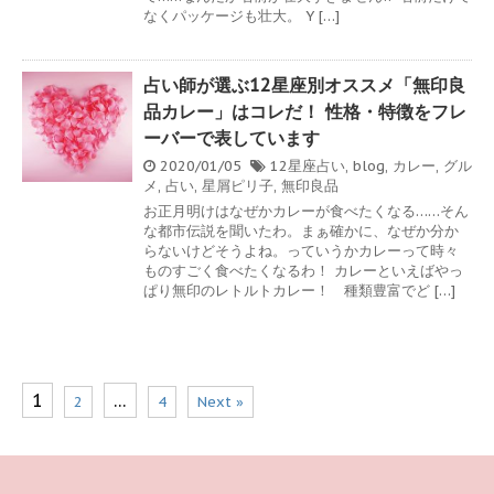
なくパッケージも壮大。 Y […]
占い師が選ぶ12星座別オススメ「無印良
品カレー」はコレだ！ 性格・特徴をフレ
ーバーで表しています
2020/01/05
12星座占い
,
blog
,
カレー
,
グル
メ
,
占い
,
星屑ピリ子
,
無印良品
お正月明けはなぜかカレーが食べたくなる……そん
な都市伝説を聞いたわ。まぁ確かに、なぜか分か
らないけどそうよね。っていうかカレーって時々
ものすごく食べたくなるわ！ カレーといえばやっ
ぱり無印のレトルトカレー！ 種類豊富でど […]
1
…
2
4
Next »