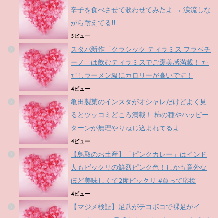
辛子を食べさせて歌わせてみたよ → 涙流しな
がら耐えてる!!
5ビュー
スタバ新作「クラシック ティラミス フラペチ
ーノ」は飲むティラミスでご褒美感満載！ た
だしラーメン級にカロリーが高いです！
4ビュー
亀田製菓のインスタがオシャレだけどよく見
るとツッコミどころ満載！ 柿の種やハッピー
ターンが無理やりねじ込まれてるよ
4ビュー
【鳥取のお土産】「ピンクカレー」はインド
人もビックリの鮮烈ピンク色！しかも意外な
ほど美味しくて2度ビックリ #買って応援
4ビュー
【マジメ検証】足爪がデコボコで裸足がイ