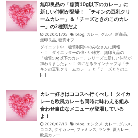
無印良品の「糖質10g以下のカレー」に
新しい仲間が登場！ 「チキンの豆乳クリ
ームカレー」＆「チーズときのこのカレ
ー」の2種類だよ
2020/11/05
blog
,
カレー
,
グルメ
,
新商品
,
無印良品
,
糖質オフ
ダイエット中、糖質制限中のみなさんに朗報
～！ ダイエッターの強～い味方、無印良品の
「糖質10g以下のカレー」シリーズに新しい仲間が
加わりましたよ～！ 気になるラインナップは「チ
キンの豆乳クリームカレー」と「チーズときのこ
[…]
カレー好きはココスへ行くべし！ タイカ
レーも欧風カレーも同時に味わえる組み
合わせ自由なメニューが登場している
よ！
2020/07/13
blog
,
エンタメ
,
カレー
,
グルメ
,
ココス
,
タイカレー
,
ファミレス
,
ランチ
,
夏カレー
,
欧風カレー