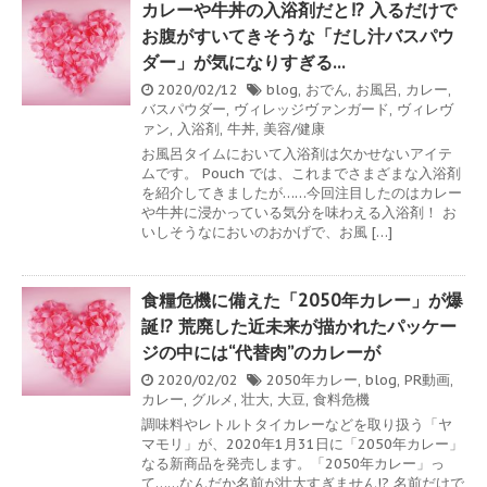
カレーや牛丼の入浴剤だと!? 入るだけで
お腹がすいてきそうな「だし汁バスパウ
ダー」が気になりすぎる…
2020/02/12
blog
,
おでん
,
お風呂
,
カレー
,
バスパウダー
,
ヴィレッジヴァンガード
,
ヴィレヴ
ァン
,
入浴剤
,
牛丼
,
美容/健康
お風呂タイムにおいて入浴剤は欠かせないアイテ
ムです。 Pouch では、これまでさまざまな入浴剤
を紹介してきましたが……今回注目したのはカレー
や牛丼に浸かっている気分を味わえる入浴剤！ お
いしそうなにおいのおかげで、お風 […]
食糧危機に備えた「2050年カレー」が爆
誕!? 荒廃した近未来が描かれたパッケー
ジの中には“代替肉”のカレーが
2020/02/02
2050年カレー
,
blog
,
PR動画
,
カレー
,
グルメ
,
壮大
,
大豆
,
食料危機
調味料やレトルトタイカレーなどを取り扱う「ヤ
マモリ」が、2020年1月31日に「2050年カレー」
なる新商品を発売します。「2050年カレー」っ
て……なんだか名前が壮大すぎません!? 名前だけで