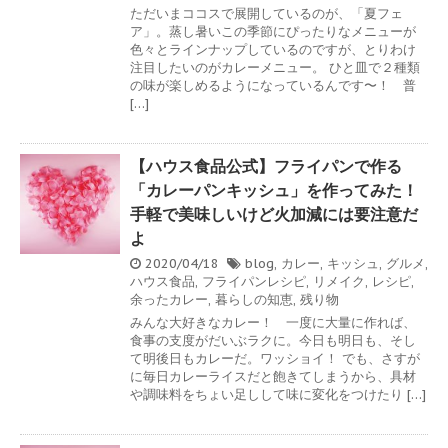
ただいまココスで展開しているのが、「夏フェ
ア」。蒸し暑いこの季節にぴったりなメニューが
色々とラインナップしているのですが、とりわけ
注目したいのがカレーメニュー。 ひと皿で２種類
の味が楽しめるようになっているんです〜！ 普
[…]
【ハウス食品公式】フライパンで作る
「カレーパンキッシュ」を作ってみた！
手軽で美味しいけど火加減には要注意だ
よ
2020/04/18
blog
,
カレー
,
キッシュ
,
グルメ
,
ハウス食品
,
フライパンレシピ
,
リメイク
,
レシピ
,
余ったカレー
,
暮らしの知恵
,
残り物
みんな大好きなカレー！ 一度に大量に作れば、
食事の支度がだいぶラクに。今日も明日も、そし
て明後日もカレーだ。ワッショイ！ でも、さすが
に毎日カレーライスだと飽きてしまうから、具材
や調味料をちょい足しして味に変化をつけたり […]