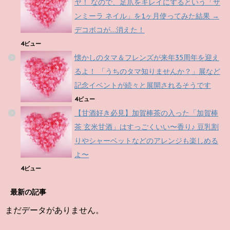
ヤ！ なので、足爪をキレイにするという「ザ
ンミーラ ネイル」を1ヶ月使ってみた結果 →
デコボコが…消えた！
4ビュー
懐かしのタマ＆フレンズが来年35周年を迎え
るよ！ 「うちのタマ知りませんか？」展など
記念イベントが続々と展開されるそうです
4ビュー
【甘酒好き必見】加賀棒茶の入った「加賀棒
茶 玄米甘酒」はすっごくいい〜香り♪ 豆乳割
りやシャーベットなどのアレンジも楽しめる
よ〜
4ビュー
最新の記事
まだデータがありません。