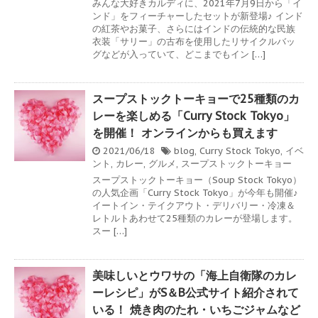
みんな大好きカルディに、2021年7月9日から「イ
ンド」をフィーチャーしたセットが新登場♪ インド
の紅茶やお菓子、さらにはインドの伝統的な民族
衣装「サリー」の古布を使用したリサイクルバッ
グなどが入っていて、どこまでもイン […]
スープストックトーキョーで25種類のカ
レーを楽しめる「Curry Stock Tokyo」
を開催！ オンラインからも買えます
2021/06/18
blog
,
Curry Stock Tokyo
,
イベ
ント
,
カレー
,
グルメ
,
スープストックトーキョー
スープストックトーキョー（Soup Stock Tokyo）
の人気企画「Curry Stock Tokyo」が今年も開催♪
イートイン・テイクアウト・デリバリー・冷凍＆
レトルトあわせて25種類のカレーが登場します。
スー […]
美味しいとウワサの「海上自衛隊のカレ
ーレシピ」がS＆B公式サイト紹介されて
いる！ 焼き肉のたれ・いちごジャムなど