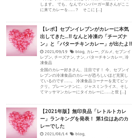
します。 でも、なんでハンバーガー屋さんがここ
に来てカレーを……？ そこに […]
【レポ】セブンイレブンがカレーに本気
出してきた…!! なんと冷凍の「チーズナ
ン」と「バターチキンカレー」が出たよ!!
2021/09/19
blog
,
カレー
,
グルメ
,
セブンイ
レブン
,
チーズナン
,
ナン
,
バターチキンカレー
,
冷
凍食品
全国のカレー好きさん、注目です！ 今、セブンイ
レブンの冷凍食品のカレーが恐ろしいほど充実し
ているのです……。 冷凍食品コーナーを見てビッ
クリ。プレーンナンに、ジャスミンライス、そし
てマッサマンカレーにタイカレーに……と世 […]
【2021年版】無印良品「レトルトカレ
ー」ランキングを発表！ 第1位はあのカ
レーでした
2021/08/14
blog
,