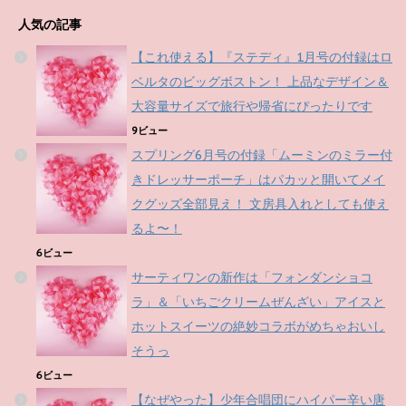
人気の記事
【これ使える】『ステディ』1月号の付録はロ
ベルタのビッグボストン！ 上品なデザイン＆
大容量サイズで旅行や帰省にぴったりです
9ビュー
スプリング6月号の付録「ムーミンのミラー付
きドレッサーポーチ」はパカッと開いてメイ
クグッズ全部見え！ 文房具入れとしても使え
るよ〜！
6ビュー
サーティワンの新作は「フォンダンショコ
ラ」＆「いちごクリームぜんざい」アイスと
ホットスイーツの絶妙コラボがめちゃおいし
そうっ
6ビュー
【なぜやった】少年合唱団にハイパー辛い唐