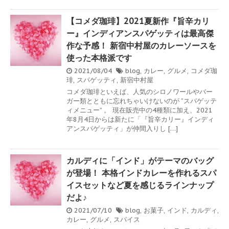
【コメダ珈琲】2021夏新作『旨辛カリ
ー』インディアンスパゲッティは最高傑
作な予感！ 新宿中村屋のカレーソースを
使った本格派です
2021/08/04
blog
,
カレー
,
グルメ
,
コメダ珈
琲
,
スパゲッティ
,
新宿中村屋
コメダ珈琲といえば、人気のシロノワールやバー
ガー類とともに忘れちゃいけないのが “スパゲッテ
ィメニュー” 。 現在販売中の4種類に加え、2021
年8月4日からは新たに「『旨辛カリー』インディ
アンスパゲッティ」が仲間入りし […]
カルディに「インド」がテーマのバッグ
が登場！ 本格インドカレーを作れるスパ
イスセットなど夏を感じるラインナップ
だよ♪
2021/07/10
blog
,
お菓子
,
インド
,
カルディ
,
カレー
,
グルメ
,
スパイス