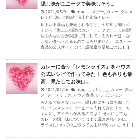
隠し味がユニークで美味しそう…
2021/05/01
blog
,
エスビー
,
カレー
,
グルメ
,
レシピ
,
海上自衛隊
,
海上自衛隊カレー
レトルト商品も発売されるなど、今や広く知られ
ている「海上自衛隊のカレー」。 ただし、自衛隊
員のみなさんが実際に口にしているカレーは、な
かなか食べられるものではありません。 エスビー
食品の公式サイトでは、護衛艦や基地ごとに […]
カレーに合う「レモンライス」をハウス
公式レシピで作ってみた！ 色も香りも最
高、果たしてお味は…
2021/03/26
blog
,
ちょい足し
,
カレー
,
グル
メ
,
ターメリック
,
ハウス食品
,
レシピ
,
レモン
みんな大好きなカレー。隠し味にチョコを加えた
り、インスタントコーヒーを入れてみたりと、ち
ょい足しアイテムがあるのでは？ それにしても、
カレーの隠し味についてはよく議論されるのに、
ライスについての主張ってあまり聞かないよう […]