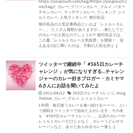
https://youpouch.com/tag//https://youpouch.c
om/tag//
,
カレー
,
グリーンカレー
,
グルメ
,
バター
チキンカレー
,
マッサマンカレー
,
ランキング
,
レト
ルトカレー
,
人気ランキング
,
無印良品
無印良品の人気定番商品といえば「レトルトカレ
ー」。 たくさん種類がありますが……果たしてど
のカレーが人気なのでしょうか!? 無印良品では、
この夏「レトルトカレー人気投票」を開催！ 栄
えある1位に輝いたのは、不動の人気を誇 […]
ツイッターで継続中「 #365日カレーチ
ャレンジ 」が気になりすぎる…チャレン
ジャーのカレー好きブロガー・カミヤマ
Δさんにお話を聞いてみたよ
2021/08/12
365日カレーチャレンジ
,
blog
,
Twitter
,
カレー
,
グルメ
,
レトルトカレー
1年間、毎日違うカレーを食べ続けるーーー。 とい
う挑戦をツイッターで始めた人がいます。その名
も「#365日カレーチャレンジ」。お店のカレーや
レトルトカレーだけじゃなく、カレーうどんやカ
レーパンなど、ありとあらゆるカレー食 […]