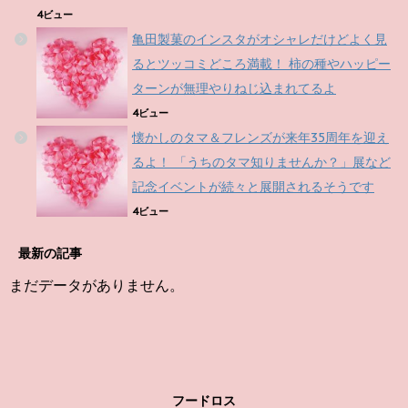
4ビュー
亀田製菓のインスタがオシャレだけどよく見
るとツッコミどころ満載！ 柿の種やハッピー
ターンが無理やりねじ込まれてるよ
4ビュー
懐かしのタマ＆フレンズが来年35周年を迎え
るよ！ 「うちのタマ知りませんか？」展など
記念イベントが続々と展開されるそうです
4ビュー
最新の記事
まだデータがありません。
フードロス