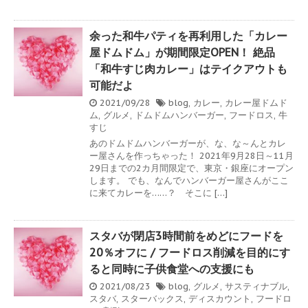
余った和牛パティを再利用した「カレー
屋ドムドム」が期間限定OPEN！ 絶品
「和牛すじ肉カレー」はテイクアウトも
可能だよ
2021/09/28
blog
,
カレー
,
カレー屋ドムド
ム
,
グルメ
,
ドムドムハンバーガー
,
フードロス
,
牛
すじ
あのドムドムハンバーガーが、な、な～んとカレ
ー屋さんを作っちゃった！ 2021年9月28日～11月
29日までの2カ月間限定で、東京・銀座にオープン
します。 でも、なんでハンバーガー屋さんがここ
に来てカレーを……？ そこに […]
スタバが閉店3時間前をめどにフードを
20％オフに / フードロス削減を目的にす
ると同時に子供食堂への支援にも
2021/08/23
blog
,
グルメ
,
サスティナブル
,
スタバ
,
スターバックス
,
ディスカウント
,
フードロ