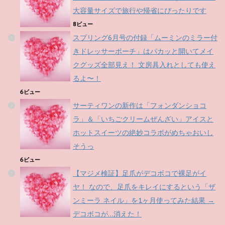
大容量サイズで旅行や帰省にぴったりです
8ビュー
スプリング6月号の付録「ムーミンのミラー付
きドレッサーポーチ」はパカッと開いてメイ
クグッズ全部見え！ 文房具入れとしても使え
るよ〜！
6ビュー
サーティワンの新作は「フォンダンショコ
ラ」＆「いちごクリームぜんざい」アイスと
ホットスイーツの絶妙コラボがめちゃおいし
そうっ
6ビュー
【マジメ検証】足爪がデコボコで裸足がイ
ヤ！ なので、足爪をキレイにするという「ザ
ンミーラ ネイル」を1ヶ月使ってみた結果 →
デコボコが…消えた！