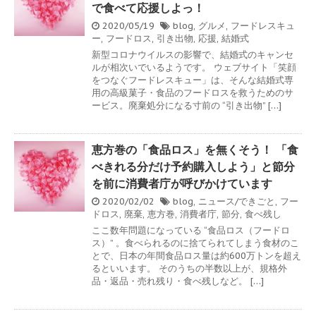
で食べて応援しよっ！
2020/05/19
blog
,
グルメ
,
フードレスキュ
ー
,
フードロス
,
引き出物
,
応援
,
結婚式
新型コロナウイルスの影響で、結婚式のキャンセ
ルが相次いでいるようです。 ウェブサイト「笑顔
をつなぐフードレスキュー」は、そんな結婚式専
用の高級菓子・食品のフードロスを救うためのサ
ービス。廃棄処分になる寸前の “引き出物” […]
恵方巻の「食品ロス」を無くそう！ 「食
べきれる分だけ予約購入しよう」と節分
を前に消費者庁が呼びかけています
2020/02/02
blog
,
ニュース/できごと
,
フー
ドロス
,
廃棄
,
恵方巻
,
消費者庁
,
節分
,
食べ残し
ここ数年問題になっている “食品ロス（フードロ
ス）” 。食べられるのに捨てられてしまう食材のこ
とで、日本の年間食品ロス量は約600万トンを超え
るといいます。 そのうちの半数以上が、規格外
品・返品・売れ残り・食べ残しなど。 […]