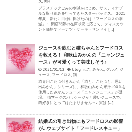
ス
,
割引
プラスチックごみの削減をはじめ、サスティナブ
ルな取り組みを行ってきたスターバックス。 2021
年夏、新たに目標に掲げたのは「フードロスの削
減」！ 閉店間際の在庫状況に応じて、ディスカウ
ント価格でドーナツ・ケーキ・サンドイ […]
ジュースを飲むと猫ちゃんとフードロス
を救える！ 和歌山みかんの「ニャンジュ
ース」が可愛くって美味しそう♪
2021/01/12
blog
,
ねこ
,
みかん
,
グルメ
,
ジ
ュース
,
フードロス
,
猫
猫専用こたつ付きみかん「猫と、こたつと、思い
出みかん」シリーズに、和歌山みかん果汁100％を
使用したみかんジュース「ニャンジュース」が登
場。 猫マークのパッケージが可愛いジュースで、
猫好きにとってはたまりませんっ♪ 実は […]
結婚式の引き出物にもフードロスの影響
が…ウェブサイト「フードレスキュー」