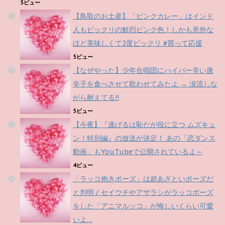
5ビュー
【鳥取のお土産】「ピンクカレー」はインド
人もビックリの鮮烈ピンク色！しかも意外な
ほど美味しくて2度ビックリ #買って応援
5ビュー
【なぜやった】少年合唱団にハイパー辛い唐
辛子を食べさせて歌わせてみたよ → 涙流しな
がら耐えてる!!
5ビュー
【今夜】『逃げるは恥だが役に立つ ムズキュ
ン！特別編』の放送が決定！ あの「恋ダンス
動画」もYouTubeで公開されているよ～
4ビュー
「ラッコ抱きポーズ」は超あざといポーズだ
と判明 / セイウチやアザラシがラッコポーズ
をした「アニマルッコ」が悔しいくらい可愛
いよ…