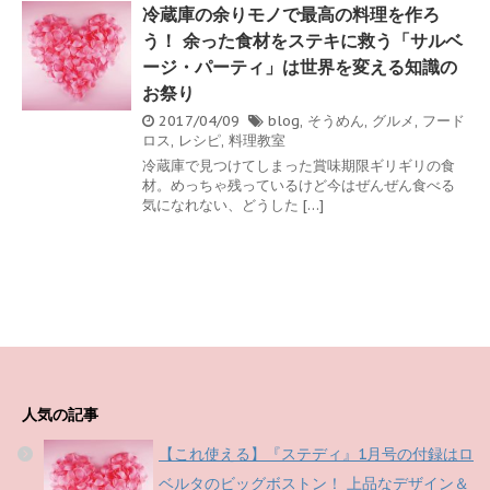
冷蔵庫の余りモノで最高の料理を作ろ
う！ 余った食材をステキに救う「サルベ
ージ・パーティ」は世界を変える知識の
お祭り
2017/04/09
blog
,
そうめん
,
グルメ
,
フード
ロス
,
レシピ
,
料理教室
冷蔵庫で見つけてしまった賞味期限ギリギリの食
材。めっちゃ残っているけど今はぜんぜん食べる
気になれない、どうした […]
人気の記事
【これ使える】『ステディ』1月号の付録はロ
ベルタのビッグボストン！ 上品なデザイン＆