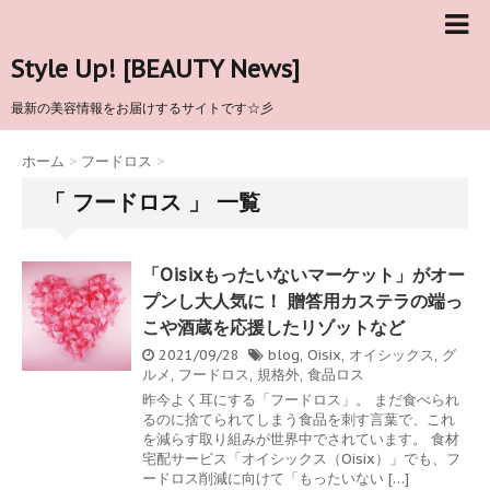
Style Up! [BEAUTY News]
最新の美容情報をお届けするサイトです☆彡
ホーム
>
フードロス
>
「 フードロス 」 一覧
「Oisixもったいないマーケット」がオー
プンし大人気に！ 贈答用カステラの端っ
こや酒蔵を応援したリゾットなど
2021/09/28
blog
,
Oisix
,
オイシックス
,
グ
ルメ
,
フードロス
,
規格外
,
食品ロス
昨今よく耳にする「フードロス」。 まだ食べられ
るのに捨てられてしまう食品を刺す言葉で、これ
を減らす取り組みが世界中でされています。 食材
宅配サービス「オイシックス（Oisix）」でも、フ
ードロス削減に向けて「もったいない […]