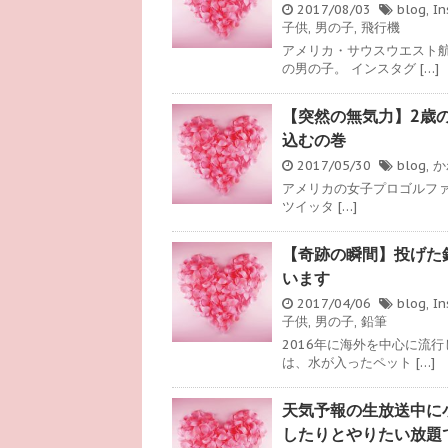
2017/08/03
blog
,
In
子供
,
男の子
,
飛行機
アメリカ・サウスウエスト
の男の子。 インスタグ […]
【突然の無気力】2歳
込むの巻
2017/05/30
blog
,
か
アメリカの女子プロゴルファー
ツイッタ […]
【奇跡の瞬間】投げた
います
2017/04/06
blog
,
In
子供
,
男の子
,
鉛筆
2016年に海外を中心に流
は、水が入ったペット […]
天気予報の生放送中に
したりとやりたい放題