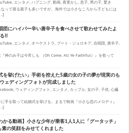
ouTube
,
エンタメ
,
ハプニング
,
動画
,
夜更かし
,
息子
,
男の子
,
驚き
になって寝る親子も多いですが、海外では小さなころから子どもには
…]
唱団にハイパー辛い唐辛子を食べさせて歌わせてみたよ
!!
ouTube
,
エンタメ
,
オーケストラ
,
ブート・ジョロキア
,
合唱団
,
唐辛子
,
み子は今宵しも （Oh Come, All Ye Faithful）』を歌って
式を挙げたい」手術を控えた5歳の女の子の夢が現実のも
のウェディングフォトが完成しました
cebook
,
ウェディングフォト
,
エンタメ
,
カップル
,
女の子
,
子供
,
心臓
手に手を取って結婚式を挙げる。まるで映画『小さな恋のメロディ』
…]
わかる動画】小さな少年が乗客1人1人に「グータッチ」
も素の笑顔をみせてくれました