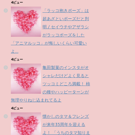
4ビュー
「ラッコ抱きポーズ」は
超あざといポーズだと判
明 / セイウチやアザラシ
がラッコポーズをした
「アニマルッコ」が悔しいくらい可愛い
よ…
4ビュー
亀田製菓のインスタがオ
シャレだけどよく見ると
ツッコミどころ満載！ 柿
の種やハッピーターンが
無理やりねじ込まれてるよ
4ビュー
懐かしのタマ＆フレンズ
が来年35周年を迎える
よ！ 「うちのタマ知りま