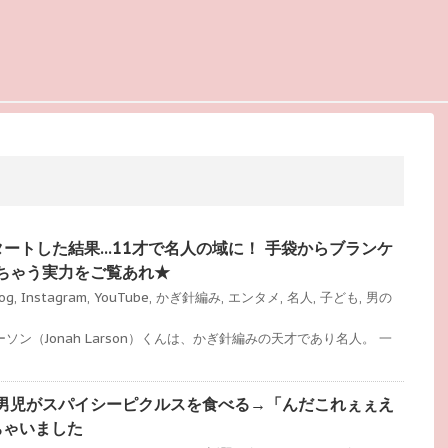
タートした結果…11才で名人の域に！ 手袋からブランケ
ちゃう実力をご覧あれ★
og
,
Instagram
,
YouTube
,
かぎ針編み
,
エンタメ
,
名人
,
子ども
,
男の
ソン（Jonah Larson）くんは、かぎ針編みの天才であり名人。 一
男児がスパイシーピクルスを食べる→「んだこれぇぇえ
れちゃいました