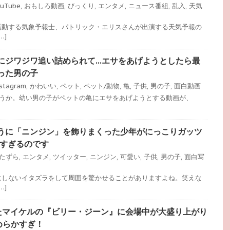
ouTube
,
おもしろ動画
,
びっくり
,
エンタメ
,
ニュース番組
,
乱入
,
天気
活動する気象予報士、パトリック・エリスさんが出演する天気予報の
…]
にジワジワ追い詰められて…エサをあげようとしたら最
った男の子
stagram
,
かわいい
,
ペット
,
ペット/動物
,
亀
,
子供
,
男の子
,
面白動画
ょうか。幼い男の子がペットの亀にエサをあげようとする動画が、
うに「ニンジン」を飾りまくった少年がにっこりガッツ
愛すぎるのです
たずら
,
エンタメ
,
ツイッター
,
ニンジン
,
可愛い
,
子供
,
男の子
,
面白写
にしないイタズラをして周囲を驚かせることがありますよね。笑えな
…]
たマイケルの『ビリー・ジーン』に会場中が大盛り上がり
めらかすぎ！