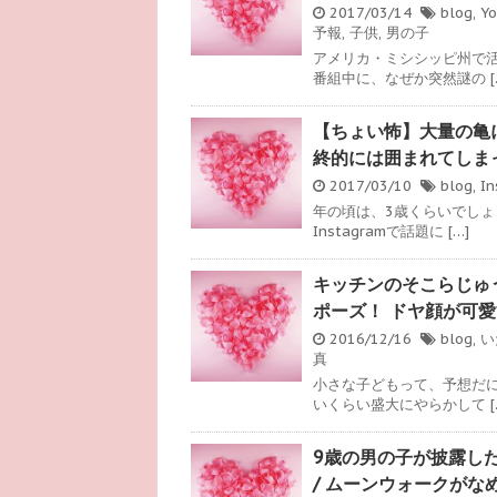
2017/03/14
blog
,
Y
予報
,
子供
,
男の子
アメリカ・ミシシッピ州で
番組中に、なぜか突然謎の [
【ちょい怖】大量の亀
終的には囲まれてしま
2017/03/10
blog
,
In
年の頃は、3歳くらいでし
Instagramで話題に […]
キッチンのそこらじゅ
ポーズ！ ドヤ顔が可
2016/12/16
blog
,
い
真
小さな子どもって、予想だ
いくらい盛大にやらかして [
9歳の男の子が披露し
/ ムーンウォークがな