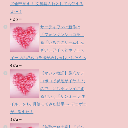
ズ全部見え！ 文房具入れとしても使える
よ〜！
6ビュー
サーティワンの新作は
「フォンダンショコラ」
＆「いちごクリームぜん
ざい」アイスとホットス
イーツの絶妙コラボがめちゃおいしそうっ
6ビュー
【マジメ検証】足爪がデ
コボコで裸足がイヤ！ な
ので、足爪をキレイにす
るという「ザンミーラ ネ
イル」を1ヶ月使ってみた結果 → デコボコ
が…消えた！
5ビュー
【鳥取のお土産】「ピン