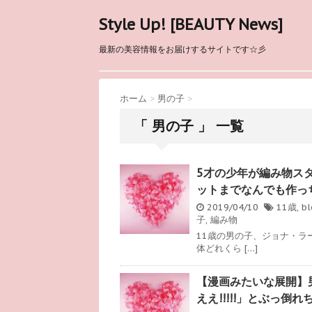
Style Up! [BEAUTY News]
最新の美容情報をお届けするサイトです☆彡
ホーム
>
男の子
>
「 男の子 」 一覧
5才の少年が編み物ス
ットまでなんでも作っ
2019/04/10
11歳
,
bl
子
,
編み物
11歳の男の子、ジョナ・ラー
体どれくら […]
【漫画みたいな展開】
ええ!!!!!」とぶっ倒