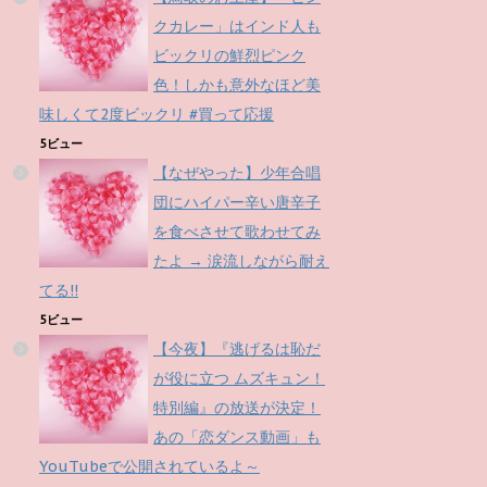
クカレー」はインド人も
ビックリの鮮烈ピンク
色！しかも意外なほど美
味しくて2度ビックリ #買って応援
5ビュー
【なぜやった】少年合唱
団にハイパー辛い唐辛子
を食べさせて歌わせてみ
たよ → 涙流しながら耐え
てる!!
5ビュー
【今夜】『逃げるは恥だ
が役に立つ ムズキュン！
特別編』の放送が決定！
あの「恋ダンス動画」も
YouTubeで公開されているよ～