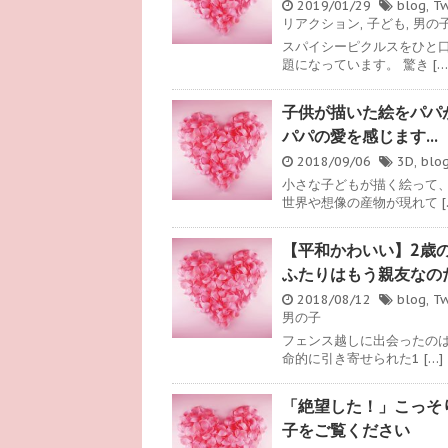
2019/01/29
blog
,
Tw
リアクション
,
子ども
,
男の
スパイシーピクルスをひと
題になっています。 驚き […
子供が描いた絵をパパ
パパの愛を感じます…
2018/09/06
3D
,
blo
小さな子どもが描く絵って
世界や想像の産物が現れて [
【平和かわいい】2歳
ふたりはもう親友なの
2018/08/12
blog
,
Tw
男の子
フェンス越しに出会ったの
命的に引き寄せられた1 […]
「絶望した！」こっそ
子をご覧ください