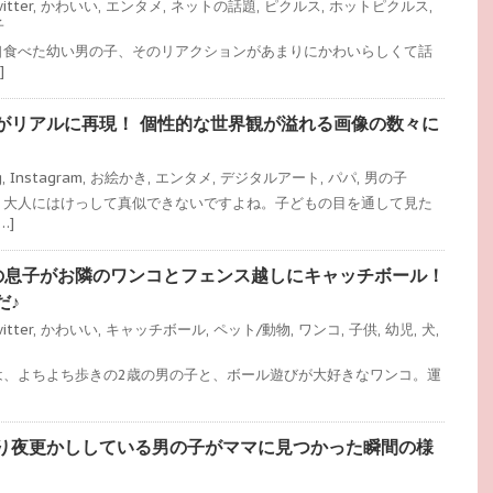
itter
,
かわいい
,
エンタメ
,
ネットの話題
,
ピクルス
,
ホットピクルス
,
子
口食べた幼い男の子、そのリアクションがあまりにかわいらしくて話
]
がリアルに再現！ 個性的な世界観が溢れる画像の数々に
g
,
Instagram
,
お絵かき
,
エンタメ
,
デジタルアート
,
パパ
,
男の子
、大人にはけっして真似できないですよね。子どもの目を通して見た
…]
の息子がお隣のワンコとフェンス越しにキャッチボール！
だ♪
itter
,
かわいい
,
キャッチボール
,
ペット/動物
,
ワンコ
,
子供
,
幼児
,
犬
,
は、よちよち歩きの2歳の男の子と、ボール遊びが大好きなワンコ。運
り夜更かししている男の子がママに見つかった瞬間の様