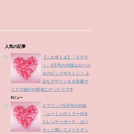
人気の記事
【これ使える】『ステデ
ィ』1月号の付録はロベル
タのビッグボストン！ 上
品なデザイン＆大容量サ
イズで旅行や帰省にぴったりです
8ビュー
スプリング6月号の付録
「ムーミンのミラー付き
ドレッサーポーチ」はパ
カッと開いてメイクグッ