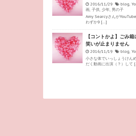
2016/11/29
blog
,
Y
画
,
子供
,
少年
,
男の子
Amy SearcyさんがY
わずか9 […]
【コントかよ】ごみ箱
笑いが止まりません
2016/11/19
blog
,
Y
小さな体でいっしょうけん
だく動画に出演（？）して [