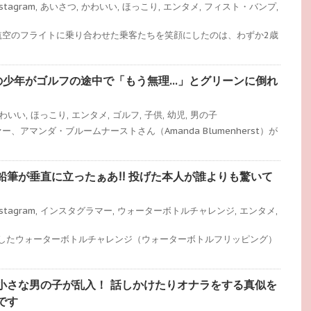
stagram
,
あいさつ
,
かわいい
,
ほっこり
,
エンタメ
,
フィスト・バンプ
,
航空のフライトに乗り合わせた乗客たちを笑顔にしたのは、わずか2歳
の少年がゴルフの途中で「もう無理…」とグリーンに倒れ
わいい
,
ほっこり
,
エンタメ
,
ゴルフ
,
子供
,
幼児
,
男の子
、アマンダ・ブルームナーストさん（Amanda Blumenherst）が
鉛筆が垂直に立ったぁあ!! 投げた本人が誰よりも驚いて
stagram
,
インスタグラマー
,
ウォーターボトルチャレンジ
,
エンタメ
,
行したウォーターボトルチャレンジ（ウォーターボトルフリッピング）
小さな男の子が乱入！ 話しかけたりオナラをする真似を
です