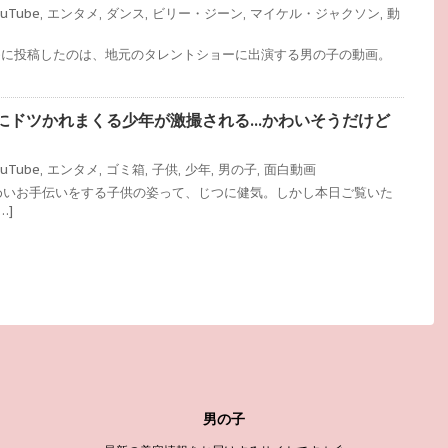
ouTube
,
エンタメ
,
ダンス
,
ビリー・ジーン
,
マイケル・ジャクソン
,
動
ouTubeに投稿したのは、地元のタレントショーに出演する男の子の動画。
にドツかれまくる少年が激撮される…かわいそうだけど
ouTube
,
エンタメ
,
ゴミ箱
,
子供
,
少年
,
男の子
,
面白動画
めいお手伝いをする子供の姿って、じつに健気。しかし本日ご覧いた
…]
男の子