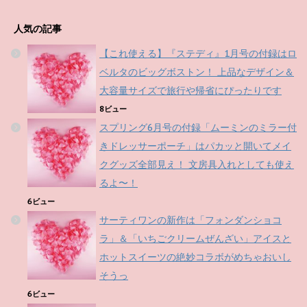
人気の記事
【これ使える】『ステディ』1月号の付録はロ
ベルタのビッグボストン！ 上品なデザイン＆
大容量サイズで旅行や帰省にぴったりです
8ビュー
スプリング6月号の付録「ムーミンのミラー付
きドレッサーポーチ」はパカッと開いてメイ
クグッズ全部見え！ 文房具入れとしても使え
るよ〜！
6ビュー
サーティワンの新作は「フォンダンショコ
ラ」＆「いちごクリームぜんざい」アイスと
ホットスイーツの絶妙コラボがめちゃおいし
そうっ
6ビュー