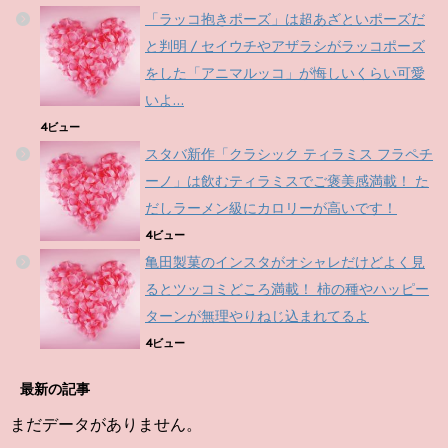
「ラッコ抱きポーズ」は超あざといポーズだ
と判明 / セイウチやアザラシがラッコポーズ
をした「アニマルッコ」が悔しいくらい可愛
いよ…
4ビュー
スタバ新作「クラシック ティラミス フラペチ
ーノ」は飲むティラミスでご褒美感満載！ た
だしラーメン級にカロリーが高いです！
4ビュー
亀田製菓のインスタがオシャレだけどよく見
るとツッコミどころ満載！ 柿の種やハッピー
ターンが無理やりねじ込まれてるよ
4ビュー
最新の記事
まだデータがありません。