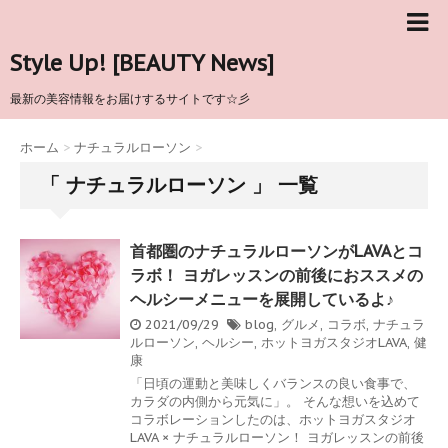
Style Up! [BEAUTY News]
最新の美容情報をお届けするサイトです☆彡
ホーム
>
ナチュラルローソン
>
「 ナチュラルローソン 」 一覧
首都圏のナチュラルローソンがLAVAとコ
ラボ！ ヨガレッスンの前後におススメの
ヘルシーメニューを展開しているよ♪
2021/09/29
blog
,
グルメ
,
コラボ
,
ナチュラ
ルローソン
,
ヘルシー
,
ホットヨガスタジオLAVA
,
健
康
「日頃の運動と美味しくバランスの良い食事で、
カラダの内側から元気に」。 そんな想いを込めて
コラボレーションしたのは、ホットヨガスタジオ
LAVA × ナチュラルローソン！ ヨガレッスンの前後