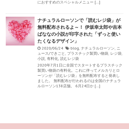
におすすめのスペシャルメニュー […]
ナチュラルローソンで「読むレジ袋」が
無料配布されるよ～！ 伊坂幸太郎や吉本
ばななの小説が印字された「ずっと使い
たくなるデザイン」
2020/06/24
blog
,
ナチュラルローソン
,
ニ
ュース/できごと
,
プラスチック製買い物袋
,
レジ袋
,
小説
,
有料化
,
読むレジ袋
2020年7月1日に全国でスタートするプラスチック
製買い物袋の有料化。これに伴ってメルカリとロ
ーソンが「読むレジ袋」を無料配布すると発表し
ました。 無料配布が行われるのは全国のナチュラ
ルローソン138店舗。 6月24日か […]