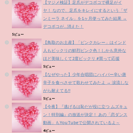
【マジメ検証】足爪がデコボコで裸足がイ
ヤ！ なので、足爪をキレイにするという「ザ
ンミーラ ネイル」を1ヶ月使ってみた結果 →
デコボコが…消えた！
5ビュー
【鳥取のお土産】「ピンクカレー」はインド
人もビックリの鮮烈ピンク色！しかも意外な
ほど美味しくて2度ビックリ #買って応援
5ビュー
【なぜやった】少年合唱団にハイパー辛い唐
辛子を食べさせて歌わせてみたよ → 涙流しな
がら耐えてる!!
5ビュー
【今夜】『逃げるは恥だが役に立つ ムズキュ
ン！特別編』の放送が決定！ あの「恋ダンス
動画」もYouTubeで公開されているよ～
4ビュー