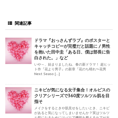
関連記事
ドラマ『おっさんずラブ』のポスターと
キャッチコピーが完璧だと話題に / 男性
を抱いた田中圭「ある日、僕は部長に告
白された。」など
いや～、始まりましたね、春の新ドラマ！ 超ヒッ
ト作『花より男子』の新章『花のち晴れ〜花男
Next Seaso […]
ニキビが気になる女子集合！オルビスの
クリアシリーズで360度ツルツル肌を目
指そ
メイクをするときや肌見せをしたいとき、ニキビ
があると気になってしまいませんか？実はツルツ
ル肌になるためにはバリア機能を整えるケアが大