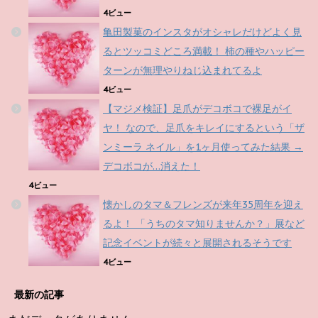
4ビュー
亀田製菓のインスタがオシャレだけどよく見
るとツッコミどころ満載！ 柿の種やハッピー
ターンが無理やりねじ込まれてるよ
4ビュー
【マジメ検証】足爪がデコボコで裸足がイ
ヤ！ なので、足爪をキレイにするという「ザ
ンミーラ ネイル」を1ヶ月使ってみた結果 →
デコボコが…消えた！
4ビュー
懐かしのタマ＆フレンズが来年35周年を迎え
るよ！ 「うちのタマ知りませんか？」展など
記念イベントが続々と展開されるそうです
4ビュー
最新の記事