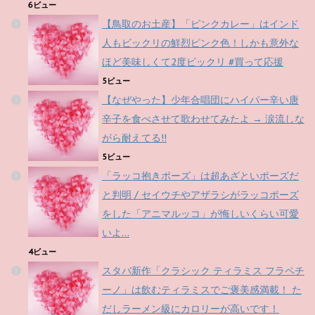
6ビュー
【鳥取のお土産】「ピンクカレー」はインド
人もビックリの鮮烈ピンク色！しかも意外な
ほど美味しくて2度ビックリ #買って応援
5ビュー
【なぜやった】少年合唱団にハイパー辛い唐
辛子を食べさせて歌わせてみたよ → 涙流しな
がら耐えてる!!
5ビュー
「ラッコ抱きポーズ」は超あざといポーズだ
と判明 / セイウチやアザラシがラッコポーズ
をした「アニマルッコ」が悔しいくらい可愛
いよ…
4ビュー
スタバ新作「クラシック ティラミス フラペチ
ーノ」は飲むティラミスでご褒美感満載！ た
だしラーメン級にカロリーが高いです！