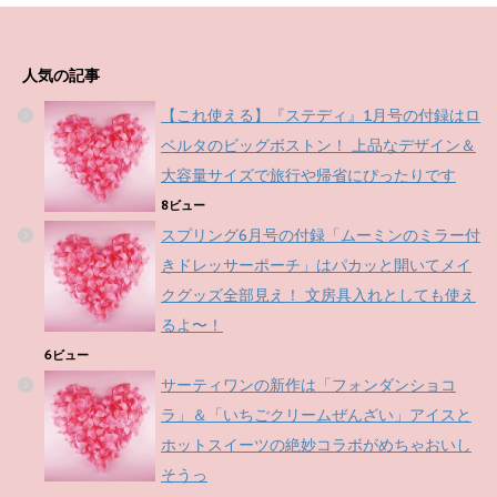
人気の記事
【これ使える】『ステディ』1月号の付録はロ
ベルタのビッグボストン！ 上品なデザイン＆
大容量サイズで旅行や帰省にぴったりです
8ビュー
スプリング6月号の付録「ムーミンのミラー付
きドレッサーポーチ」はパカッと開いてメイ
クグッズ全部見え！ 文房具入れとしても使え
るよ〜！
6ビュー
サーティワンの新作は「フォンダンショコ
ラ」＆「いちごクリームぜんざい」アイスと
ホットスイーツの絶妙コラボがめちゃおいし
そうっ