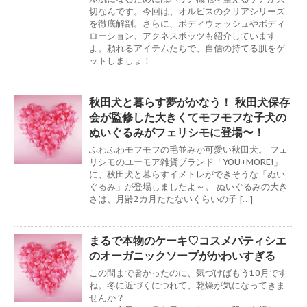
切なんです。今回は、オルビスのクリアシリーズ
を徹底解剖。さらに、ボディウォッシュやボディ
ローション、アクネスポッツも紹介しています
よ。頼れるアイテムたちで、自信の持てる肌をゲ
ットしましょ！
秋田犬と暮らす夢がかなう！ 秋田犬保存
会が監修した大きくてモフモフな子犬の
ぬいぐるみがフェリシモに登場〜！
ふわふわモフモフの毛並みが可愛い秋田犬。 フェ
リシモのユーモア雑貨ブランド「YOU+MORE!」
に、秋田犬と暮らすイメトレができそうな「ぬい
ぐるみ」が登場しましたよ～。 ぬいぐるみの大き
さは、月齢2カ月たたないくらいの子 […]
まるで本物のケーキ♡コスメパティシエ
のオーガニックソープがかわいすぎる
この間まで暑かったのに、気づけばもう10月です
ね。冬に近づくにつれて、乾燥が気になってきま
せんか？