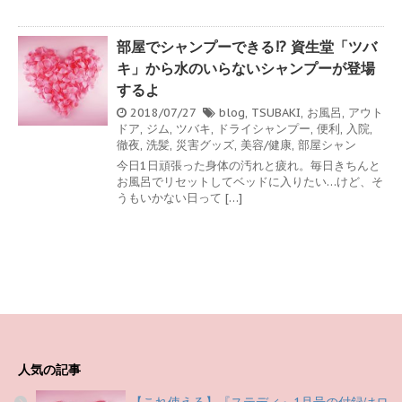
部屋でシャンプーできる!? 資生堂「ツバ
キ」から水のいらないシャンプーが登場
するよ
2018/07/27
blog
,
TSUBAKI
,
お風呂
,
アウト
ドア
,
ジム
,
ツバキ
,
ドライシャンプー
,
便利
,
入院
,
徹夜
,
洗髪
,
災害グッズ
,
美容/健康
,
部屋シャン
今日1日頑張った身体の汚れと疲れ。毎日きちんと
お風呂でリセットしてベッドに入りたい…けど、そ
うもいかない日って […]
人気の記事