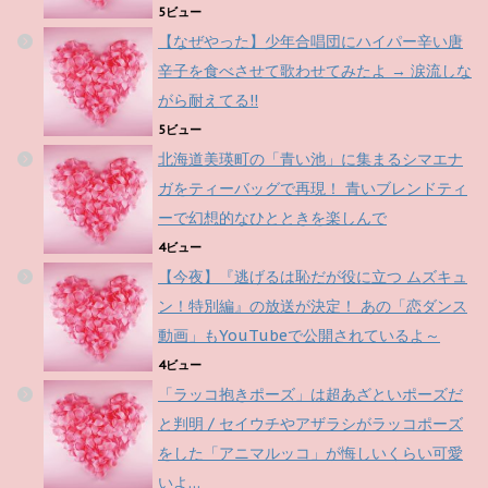
5ビュー
【なぜやった】少年合唱団にハイパー辛い唐
辛子を食べさせて歌わせてみたよ → 涙流しな
がら耐えてる!!
5ビュー
北海道美瑛町の「青い池」に集まるシマエナ
ガをティーバッグで再現！ 青いブレンドティ
ーで幻想的なひとときを楽しんで
4ビュー
【今夜】『逃げるは恥だが役に立つ ムズキュ
ン！特別編』の放送が決定！ あの「恋ダンス
動画」もYouTubeで公開されているよ～
4ビュー
「ラッコ抱きポーズ」は超あざといポーズだ
と判明 / セイウチやアザラシがラッコポーズ
をした「アニマルッコ」が悔しいくらい可愛
いよ…