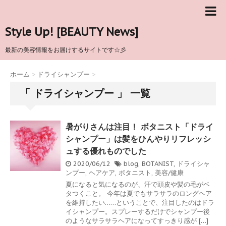
Style Up! [BEAUTY News]
最新の美容情報をお届けするサイトです☆彡
ホーム
>
ドライシャンプー
>
「 ドライシャンプー 」 一覧
暑がりさんは注目！ ボタニスト「ドライ
シャンプー」は髪をひんやりリフレッシ
ュする優れものでした
2020/06/12
blog
,
BOTANIST
,
ドライシャ
ンプー
,
ヘアケア
,
ボタニスト
,
美容/健康
夏になると気になるのが、汗で頭皮や髪の毛がベ
タつくこと。 今年は夏でもサラサラのロングヘア
を維持したい……ということで、注目したのはドラ
イシャンプー。スプレーするだけでシャンプー後
のようなサラサラヘアになってすっきり感が […]