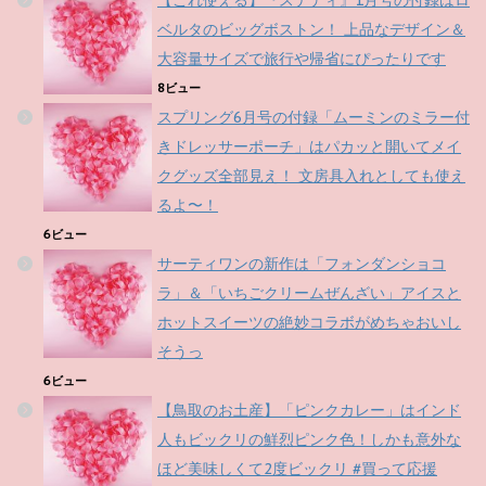
【これ使える】『ステディ』1月号の付録はロ
ベルタのビッグボストン！ 上品なデザイン＆
大容量サイズで旅行や帰省にぴったりです
8ビュー
スプリング6月号の付録「ムーミンのミラー付
きドレッサーポーチ」はパカッと開いてメイ
クグッズ全部見え！ 文房具入れとしても使え
るよ〜！
6ビュー
サーティワンの新作は「フォンダンショコ
ラ」＆「いちごクリームぜんざい」アイスと
ホットスイーツの絶妙コラボがめちゃおいし
そうっ
6ビュー
【鳥取のお土産】「ピンクカレー」はインド
人もビックリの鮮烈ピンク色！しかも意外な
ほど美味しくて2度ビックリ #買って応援