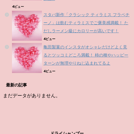
4ビュー
スタバ新作「クラシック ティラミス フラペチ
ーノ」は飲むティラミスでご褒美感満載！ た
だしラーメン級にカロリーが高いです！
4ビュー
亀田製菓のインスタがオシャレだけどよく見
るとツッコミどころ満載！ 柿の種やハッピー
ターンが無理やりねじ込まれてるよ
4ビュー
最新の記事
まだデータがありません。
ドライシャンプー