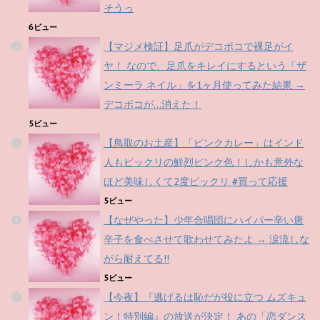
そうっ
6ビュー
【マジメ検証】足爪がデコボコで裸足がイ
ヤ！ なので、足爪をキレイにするという「ザ
ンミーラ ネイル」を1ヶ月使ってみた結果 →
デコボコが…消えた！
5ビュー
【鳥取のお土産】「ピンクカレー」はインド
人もビックリの鮮烈ピンク色！しかも意外な
ほど美味しくて2度ビックリ #買って応援
5ビュー
【なぜやった】少年合唱団にハイパー辛い唐
辛子を食べさせて歌わせてみたよ → 涙流しな
がら耐えてる!!
5ビュー
【今夜】『逃げるは恥だが役に立つ ムズキュ
ン！特別編』の放送が決定！ あの「恋ダンス