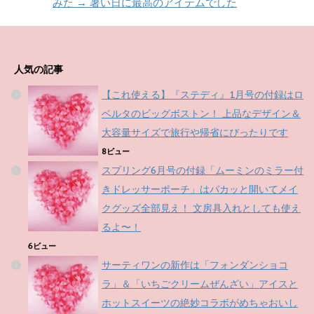
みた → 暑い日に最高のアイテムでした
人気の記事
【これ使える】『ステディ』1月号の付録はロ
ベルタのビッグボストン！ 上品なデザイン＆
大容量サイズで旅行や帰省にぴったりです
8ビュー
スプリング6月号の付録「ムーミンのミラー付
きドレッサーポーチ」はパカッと開いてメイ
クグッズ全部見え！ 文房具入れとしても使え
るよ〜！
6ビュー
サーティワンの新作は「フォンダンショコ
ラ」＆「いちごクリームぜんざい」アイスと
ホットスイーツの絶妙コラボがめちゃおいし