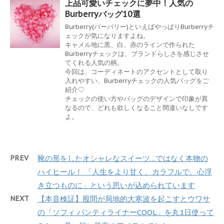
上品可愛いチェックに夢中！人気の
Burberryバッグ10選
Burberry(バーバリー)といえばやっぱりBurberryチ
ェックが気になりますよね。
キャメル地に黒、白、赤のラインで作られた
Burberryチェックは、ブランドらしさを感じさせ
てくれる人気の柄。
今回は、コーディネートのアクセントとして取り
入れやすい、Burberryチェックの人気バッグをご
紹介♡
チェックの使い方やバッグのデザインで印象が異
なるので、どれも欲しくなること間違いなしです
よ。
PREV
靴の形をしたオシャレなスイーツ…ではなく本物の
ハイヒール！ 「人生をより甘く、カラフルで、心浮
き立つものに」という思いが込められています
NEXT
【本音検証】股間が局地的大寒波を起こすとウワサ
の「ソフィ パンティライナーCOOL」を丸1日使って