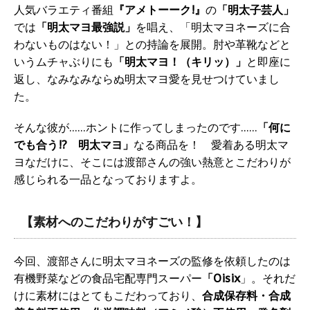
人気バラエティ番組
『アメトーーク!』
の
「明太子芸人」
では
「明太マヨ最強説」
を唱え、「明太マヨネーズに合
わないものはない！」との持論を展開。肘や革靴などと
いうムチャぶりにも
「明太マヨ！（キリッ）」
と即座に
返し、なみなみならぬ明太マヨ愛を見せつけていまし
た。
そんな彼が……ホントに作ってしまったのです……
「何に
でも合う!? 明太マヨ」
なる商品を！ 愛着ある明太マ
ヨなだけに、そこには渡部さんの強い熱意とこだわりが
感じられる一品となっておりますよ。
【素材へのこだわりがすごい！】
今回、渡部さんに明太マヨネーズの監修を依頼したのは
有機野菜などの食品宅配専門スーパー
「Oisix
」。それだ
けに素材にはとてもこだわっており、
合成保存料・合成