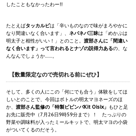
したこともなかったわー!!
たとえば
タッカルビ
は「辛いものなので味がまろやかに
なり間違いなく合います」、
ネバネバ三昧
は「めかぶは
明太子と相性がいい！」とのこと。
渡部さんに「間違い
なく合います」って言われるとナゾの説得力ある
の、な
んなんでしょうか……。
【数量限定なので売切れる前にぜひ】
そして、多くの人にこの「何にでも合う」体験をしてほ
しいとのことで、今回はボトルの明太マヨネーズのほ
か、
渡部さん監修の「特製ビビンバKit Oisix」
もひと足
お先に販売中（7月26日9時59分まで）！ たっぷりの
野菜や調味料が入ったミールキットで、明太マヨの小袋
がついてくるのだそう。