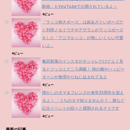
動画」もYouTubeで公開されているよ～
4ビュー
「ラッコ抱きポーズ」は超あざといポーズだ
と判明 / セイウチやアザラシがラッコポーズ
をした「アニマルッコ」が悔しいくらい可愛
いよ…
4ビュー
亀田製菓のインスタがオシャレだけどよく見
るとツッコミどころ満載！ 柿の種やハッピー
ターンが無理やりねじ込まれてるよ
4ビュー
懐かしのタマ＆フレンズが来年35周年を迎え
るよ！ 「うちのタマ知りませんか？」展など
記念イベントが続々と展開されるそうです
4ビュー
最新の記事