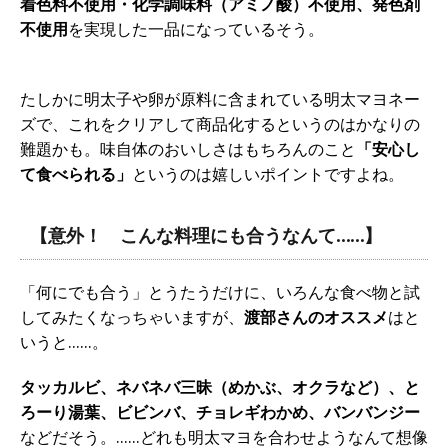
着色料不使用・化学調味料（アミノ酸）不使用、発色剤
不使用
を実現した一品になっているそう。
たしかに明太子や卵が原料に含まれている明太マヨネー
ズで、これをクリアして商品化するというのはかなりの
難題かも。味自体のおいしさはもちろんのこと
「安心し
て食べられる」
というのは嬉しいポイントですよね。
【意外！ こんな料理にも合うなんて……】
「何にでも合う」とうたうだけに、いろんな食べ物と試
してみたくなっちゃいますが、
渡部さんのオススメ
はと
いうと……。
タッカルビ、ネバネバ三昧（めかぶ、オクラなど）、と
ろーり湯葉、ビビンバ、チョレギわかめ、バンバンジー
などだそう。……どれも明太マヨを合わせようなんて想像