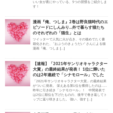
いい女が夜にやっている、5つの習慣をご紹介しま
す！
漫画『俺、つしま』2巻は野良猫時代のエ
ピソードにしんみり…外で暮らす猫たち
のそれぞれの「猫生」とは
ツイッターで人気に火が点き、その後めでたく書
籍化された、 “おぷうのきょうだい” さんによる猫
漫画『俺、つしま […]
【速報】「2021年サンリオキャラクター
大賞」の最終結果が発表！ 1位に輝いた
のは2年連続で「シナモロール」でした
「2021年サンリオキャラクター大賞」の最終結果
がついに発表。 栄えある第1位を獲得したのは……
昨年に引き続き「シナモロール」！ 中間発表で
は2位に順位を下げたものの、後半で巻き返してト
ップに返り咲きました。 強い、強す […]