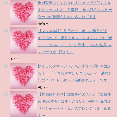
亀田製菓のインスタがオシャレだけどよく見
るとツッコミどころ満載！ 柿の種やハッピー
ターンが無理やりねじ込まれてるよ
4ビュー
【マジメ検証】足爪がデコボコで裸足がイ
ヤ！ なので、足爪をキレイにするという「ザ
ンミーラ ネイル」を1ヶ月使ってみた結果 →
デコボコが…消えた！
4ビュー
懐かしのタマ＆フレンズが来年35周年を迎え
るよ！ 「うちのタマ知りませんか？」展など
記念イベントが続々と展開されるそうです
4ビュー
【甘酒好き必見】加賀棒茶の入った「加賀棒
茶 玄米甘酒」はすっごくいい〜香り♪ 豆乳割
りやシャーベットなどのアレンジも楽しめる
よ〜