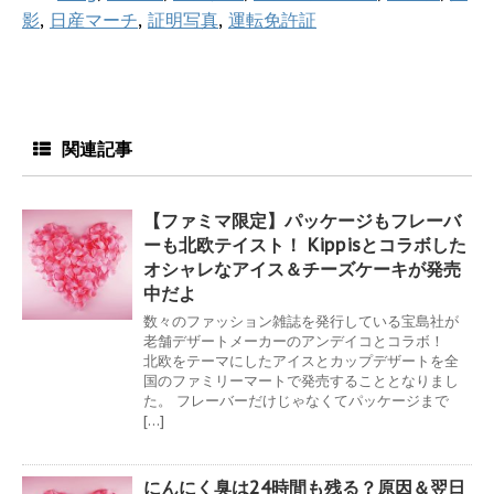
影
,
日産マーチ
,
証明写真
,
運転免許証
関連記事
【ファミマ限定】パッケージもフレーバ
ーも北欧テイスト！ Kippisとコラボした
オシャレなアイス＆チーズケーキが発売
中だよ
数々のファッション雑誌を発行している宝島社が
老舗デザートメーカーのアンデイコとコラボ！
北欧をテーマにしたアイスとカップデザートを全
国のファミリーマートで発売することとなりまし
た。 フレーバーだけじゃなくてパッケージまで
[…]
にんにく臭は24時間も残る？原因＆翌日