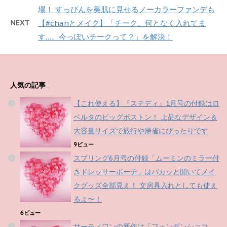
場！ すっぴんを美肌に見せるノーカラーファンデも
NEXT
【#chanとメイク】「チーク、何となく入れてま
す…。今っぽいチークって？」を解決！
人気の記事
【これ使える】『ステディ』1月号の付録はロ
ベルタのビッグボストン！ 上品なデザイン＆
大容量サイズで旅行や帰省にぴったりです
9ビュー
スプリング6月号の付録「ムーミンのミラー付
きドレッサーポーチ」はパカッと開いてメイ
クグッズ全部見え！ 文房具入れとしても使え
るよ〜！
6ビュー
サーティワンの新作は「フォンダンショコ