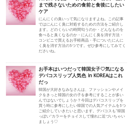
まで残さないための食前と食後にしたい
ケア
にんにくの臭いって気になりますよね。この記事
ではにんにく臭に対処するための方法をご紹介し
ます。どのくらいの時間匂うのか・どんなものを
食べると臭くなるのか・にんにく臭を消す方法・
コンビニで買えるお手軽商品・手についたにんに
く臭を消す方法の5つです。ぜひ参考にしてみてく
ださいね。
お手本はいつだって韓国女子♡気になる
デパコスリップ人気色 in KOREAはこれ
だっ
韓国が大好きなみなさんは、ファッションやメイ
クをきっと韓国の女の子を参考にすることが多い
んではないでしょうか？今回はデパコスリップを
買う時に参考にしたい韓国での人気アイテムを3つ
ご紹介していきたいと思います。デパコスも“韓国
っぽい”カラーをチョイスして憧れに近づいちゃい
ましょう♡