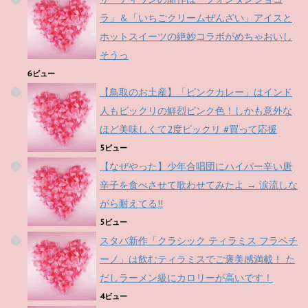
ラ」＆「いちごクリームぜんざい」アイスと
ホットスイーツの絶妙コラボがめちゃおいし
そうっ
6ビュー
【鳥取のお土産】「ピンクカレー」はインド
人もビックリの鮮烈ピンク色！しかも意外な
ほど美味しくて2度ビックリ #買って応援
5ビュー
【なぜやった】少年合唱団にハイパー辛い唐
辛子を食べさせて歌わせてみたよ → 涙流しな
がら耐えてる!!
5ビュー
スタバ新作「クラシック ティラミス フラペチ
ーノ」は飲むティラミスでご褒美感満載！ た
だしラーメン級にカロリーが高いです！
4ビュー