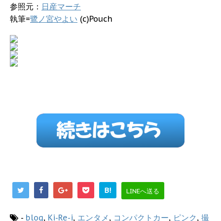
参照元：
日産マーチ
執筆=
鷺ノ宮やよい
(c)Pouch
B!
LINEへ送る
-
blog
,
Ki-Re-i
,
エンタメ
,
コンパクトカー
,
ピンク
,
撮