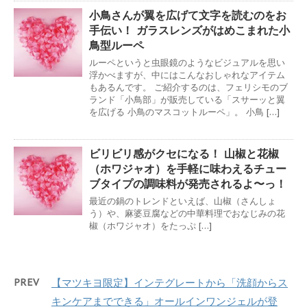
小鳥さんが翼を広げて文字を読むのをお
手伝い！ ガラスレンズがはめこまれた小
鳥型ルーペ
ルーペというと虫眼鏡のようなビジュアルを思い
浮かべますが、中にはこんなおしゃれなアイテム
もあるんです。 ご紹介するのは、フェリシモのブ
ランド「小鳥部」が販売している「スサーッと翼
を広げる 小鳥のマスコットルーペ」。 小鳥 […]
ビリビリ感がクセになる！ 山椒と花椒
（ホワジャオ）を手軽に味わえるチュー
ブタイプの調味料が発売されるよ〜っ！
最近の鍋のトレンドといえば、山椒（さんしょ
う）や、麻婆豆腐などの中華料理でおなじみの花
椒（ホワジャオ）をたっぷ […]
PREV
【マツキヨ限定】インテグレートから「洗顔からス
キンケアまでできる」オールインワンジェルが登