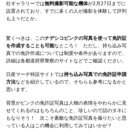
社ギャラリーでは
無料撮影可能な機体
が2月27日までに
設置されており、すでに多くの人が撮影を体験して評判
も上々だとか。
驚くべきは、この
ナデシコピンクの写真を使って免許証
を作成することも可能
なところ！ ただし、持ち込み写
真での免許作成については制度や条件がありますので、
詳細は各都道府県警察のサイトなどでご確認ください。
日産マーチ特設サイトでは
持ち込み写真での免許証申請
方法
などを紹介しているので、そちらも参考になるかと
思います。
背景がピンクの免許証写真は人物の表情をやわらかに見
せてくれるのはもちろんのこと、珍しいので話のタネに
もなりそう！ 次こそ素敵な免許証写真を撮りたいと思
っている人はこの機会に利用してみてはいかが？