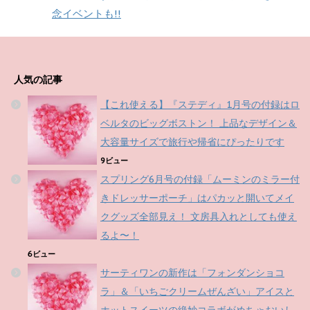
念イベントも!!
人気の記事
【これ使える】『ステディ』1月号の付録はロ
ベルタのビッグボストン！ 上品なデザイン＆
大容量サイズで旅行や帰省にぴったりです
9ビュー
スプリング6月号の付録「ムーミンのミラー付
きドレッサーポーチ」はパカッと開いてメイ
クグッズ全部見え！ 文房具入れとしても使え
るよ〜！
6ビュー
サーティワンの新作は「フォンダンショコ
ラ」＆「いちごクリームぜんざい」アイスと
ホットスイーツの絶妙コラボがめちゃおいし