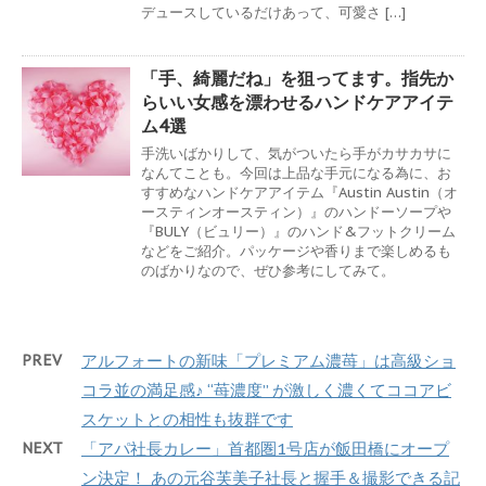
デュースしているだけあって、可愛さ […]
「手、綺麗だね」を狙ってます。指先か
らいい女感を漂わせるハンドケアアイテ
ム4選
手洗いばかりして、気がついたら手がカサカサに
なんてことも。今回は上品な手元になる為に、お
すすめなハンドケアアイテム『Austin Austin（オ
ースティンオースティン）』のハンドーソープや
『BULY（ビュリー）』のハンド&フットクリーム
などをご紹介。パッケージや香りまで楽しめるも
のばかりなので、ぜひ参考にしてみて。
PREV
アルフォートの新味「プレミアム濃苺」は高級ショ
コラ並の満足感♪ “苺濃度” が激しく濃くてココアビ
スケットとの相性も抜群です
NEXT
「アパ社長カレー」首都圏1号店が飯田橋にオープ
ン決定！ あの元谷芙美子社長と握手＆撮影できる記