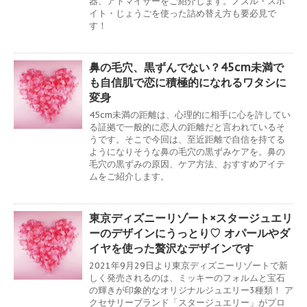
器、アトマイザーをご紹介します。ノズル・スポ
イト・じょうごを使った詰め替え方も要必見で
す！
鼻の毛穴、黒ずんでない？45cm未満で
も自信肌で恋に積極的になれるワタシに
変身
45cm未満の距離は、心理的に相手に心を許してい
る証拠で一般的に恋人の距離だと言われているそ
うです。そこで今回は、至近距離で自信を持てる
ようになりそうな鼻の毛穴の黒ずみケアを。鼻の
毛穴の黒ずみの原因、ケア方法、おすすめアイテ
ムをご紹介します。
東京ディズニーリゾート×スタージュエリ
ーのデザインにうっとり♡ オパールやダ
イヤを使った贅沢なデザインです
2021年9月29日より東京ディズニーリゾートで新
しく発売されるのは、ミッキーのフォルムと宝石
の輝きが印象的なオリジナルジュエリー3種類！ ア
クセサリーブランド「スタージュエリー」がプロ