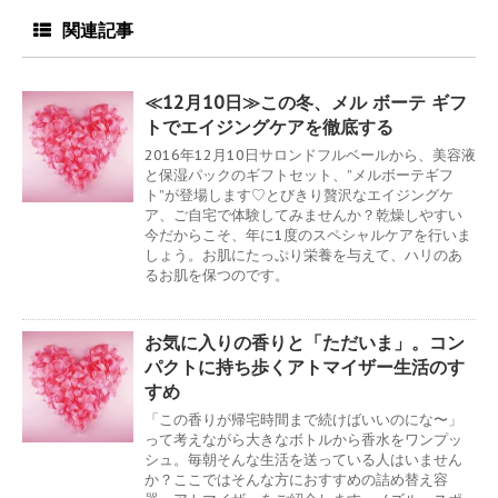
関連記事
≪12月10日≫この冬、メル ボーテ ギフ
トでエイジングケアを徹底する
2016年12月10日サロンドフルベールから、美容液
と保湿パックのギフトセット、”メルボーテギフ
ト”が登場します♡とびきり贅沢なエイジングケ
ア、ご自宅で体験してみませんか？乾燥しやすい
今だからこそ、年に1度のスペシャルケアを行いま
しょう。お肌にたっぷり栄養を与えて、ハリのあ
るお肌を保つのです。
お気に入りの香りと「ただいま」。コン
パクトに持ち歩くアトマイザー生活のす
すめ
「この香りが帰宅時間まで続けばいいのにな〜」
って考えながら大きなボトルから香水をワンプッ
シュ。毎朝そんな生活を送っている人はいません
か？ここではそんな方におすすめの詰め替え容