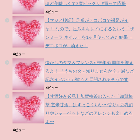
ほど美味しくて2度ビックリ #買って応援
4ビュー
【マジメ検証】足爪がデコボコで裸足がイ
ヤ！ なので、足爪をキレイにするという「ザ
ンミーラ ネイル」を1ヶ月使ってみた結果 →
デコボコが…消えた！
4ビュー
懐かしのタマ＆フレンズが来年35周年を迎え
るよ！ 「うちのタマ知りませんか？」展など
記念イベントが続々と展開されるそうです
4ビュー
【甘酒好き必見】加賀棒茶の入った「加賀棒
茶 玄米甘酒」はすっごくいい〜香り♪ 豆乳割
りやシャーベットなどのアレンジも楽しめる
よ〜
4ビュー