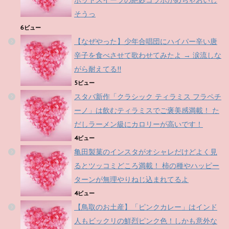
そうっ
6ビュー
【なぜやった】少年合唱団にハイパー辛い唐
辛子を食べさせて歌わせてみたよ → 涙流しな
がら耐えてる!!
5ビュー
スタバ新作「クラシック ティラミス フラペチ
ーノ」は飲むティラミスでご褒美感満載！ た
だしラーメン級にカロリーが高いです！
4ビュー
亀田製菓のインスタがオシャレだけどよく見
るとツッコミどころ満載！ 柿の種やハッピー
ターンが無理やりねじ込まれてるよ
4ビュー
【鳥取のお土産】「ピンクカレー」はインド
人もビックリの鮮烈ピンク色！しかも意外な