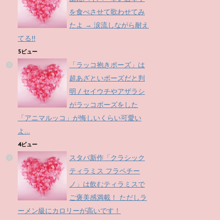
を食べさせて歌わせてみ
たよ → 涙流しながら耐え
てる!!
5ビュー
「ラッコ抱きポーズ」は
超あざといポーズだと判
明 / セイウチやアザラシ
がラッコポーズをした
「アニマルッコ」が悔しいくらい可愛い
よ…
4ビュー
スタバ新作「クラシック
ティラミス フラペチー
ノ」は飲むティラミスで
ご褒美感満載！ ただしラ
ーメン級にカロリーが高いです！