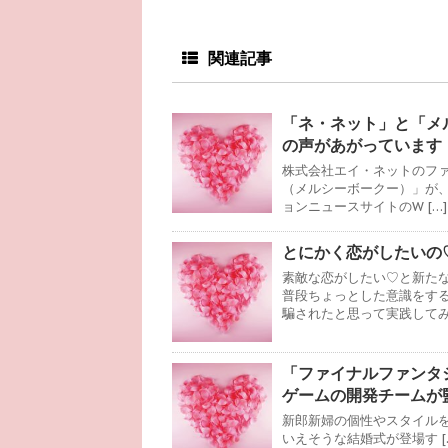
関連記事
「ネ・ネット」と「メ
の声があがっています
株式会社エイ・ネットのファッシ
（メルシーボークー）」が、
ョンニュースサイトのW […]
とにかく恋がしたいの
素敵な恋がしたい♡と新た
普段ちょっとした意識をす
騙されたと思って実践して
「ファイナルファンタ
ゲームの開発チームが
新郎新婦の個性やスタイル
いえそうな結婚式が登場す [