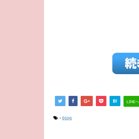
B!
LINE
-
blog