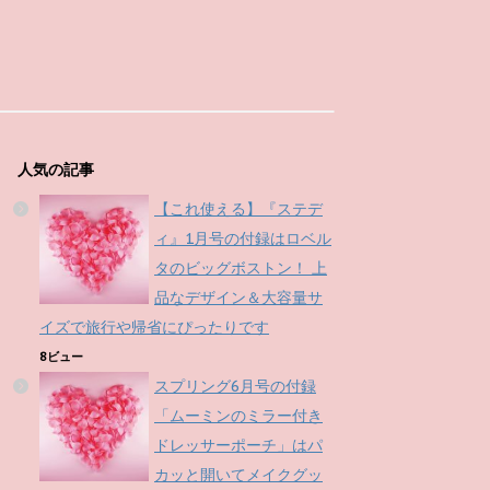
人気の記事
【これ使える】『ステデ
ィ』1月号の付録はロベル
タのビッグボストン！ 上
品なデザイン＆大容量サ
イズで旅行や帰省にぴったりです
8ビュー
スプリング6月号の付録
「ムーミンのミラー付き
ドレッサーポーチ」はパ
カッと開いてメイクグッ