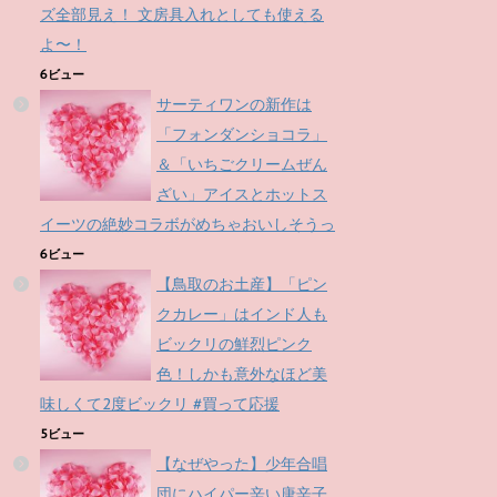
ズ全部見え！ 文房具入れとしても使える
よ〜！
6ビュー
サーティワンの新作は
「フォンダンショコラ」
＆「いちごクリームぜん
ざい」アイスとホットス
イーツの絶妙コラボがめちゃおいしそうっ
6ビュー
【鳥取のお土産】「ピン
クカレー」はインド人も
ビックリの鮮烈ピンク
色！しかも意外なほど美
味しくて2度ビックリ #買って応援
5ビュー
【なぜやった】少年合唱
団にハイパー辛い唐辛子