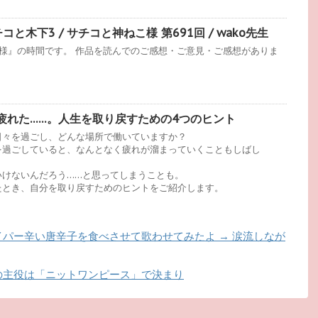
と木下3 / サチコと神ねこ様 第691回 / wako先生
様』の時間です。 作品を読んでのご感想・ご意見・ご感想がありま
疲れた……。人生を取り戻すための4つのヒント
日々を過ごし、どんな場所で働いていますか？
を過ごしていると、なんとなく疲れが溜まっていくこともしばし
いけないんだろう……と思ってしまうことも。
たとき、自分を取り戻すためのヒントをご紹介します。
パー辛い唐辛子を食べさせて歌わせてみたよ → 涙流しなが
の主役は「ニットワンピース」で決まり