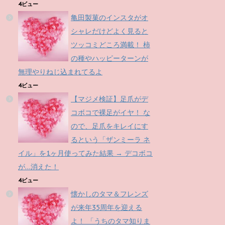
4ビュー
亀田製菓のインスタがオ
シャレだけどよく見ると
ツッコミどころ満載！ 柿
の種やハッピーターンが
無理やりねじ込まれてるよ
4ビュー
【マジメ検証】足爪がデ
コボコで裸足がイヤ！ な
ので、足爪をキレイにす
るという「ザンミーラ ネ
イル」を1ヶ月使ってみた結果 → デコボコ
が…消えた！
4ビュー
懐かしのタマ＆フレンズ
が来年35周年を迎える
よ！ 「うちのタマ知りま