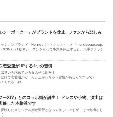
ルシーボークー」がブランドを休止…ファンから悲しみ
ョンブランド「Ne-net（ネ・ネット）」と「mercibeaucoup,
2020-2021秋冬シーズンをもって事業を休止すると、大手ファッシ
♡恋愛運がUPする4つの習慣
な出逢いを求めている女の子に朗報！
るだけで恋愛運がぐーんと上がっちゃう習慣があるんですって♪
みてくださいね。
ジーXIV」とのコラボ婚が誕生！ ドレスや小物、演出は
監修した本格派です
を反映したオリジナル婚が流行となって久しいですが、その究極とも
…]